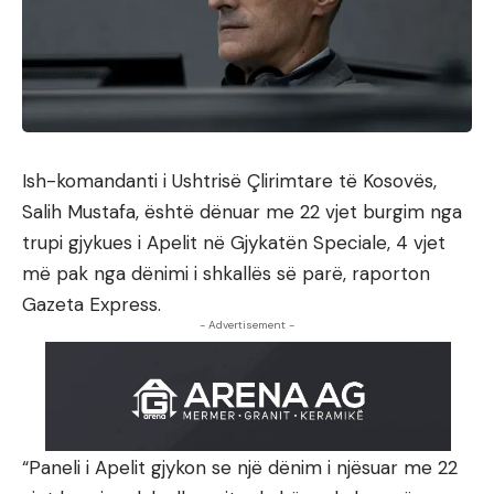
Ish-komandanti i Ushtrisë Çlirimtare të Kosovës,
Salih Mustafa, është dënuar me 22 vjet burgim nga
trupi gjykues i Apelit në Gjykatën Speciale, 4 vjet
më pak nga dënimi i shkallës së parë, raporton
Gazeta Express.
- Advertisement -
“Paneli i Apelit gjykon se një dënim i njësuar me 22