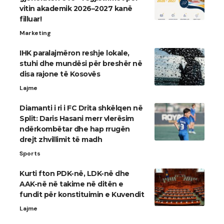
vitin akademik 2026–2027 kanë
filluar!
Marketing
IHK paralajmëron reshje lokale,
stuhi dhe mundësi për breshër në
disa rajone të Kosovës
Lajme
Diamanti i ri i FC Drita shkëlqen në
Split: Daris Hasani merr vlerësim
ndërkombëtar dhe hap rrugën
drejt zhvillimit të madh
Sports
Kurti fton PDK-në, LDK-në dhe
AAK-në në takime në ditën e
fundit për konstituimin e Kuvendit
Lajme