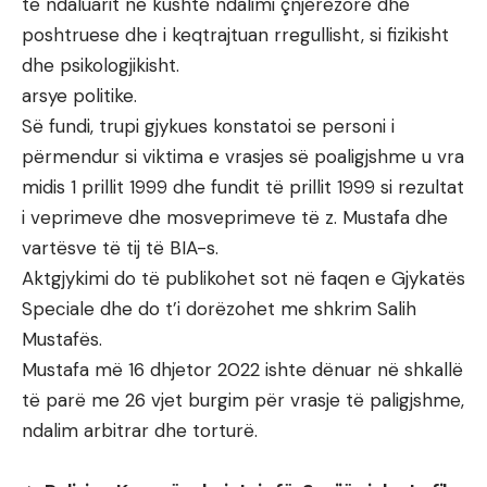
të ndaluarit në kushte ndalimi çnjerëzore dhe
poshtruese dhe i keqtrajtuan rregullisht, si fizikisht
dhe psikologjikisht.
arsye politike.
Së fundi, trupi gjykues konstatoi se personi i
përmendur si viktima e vrasjes së poaligjshme u vra
midis 1 prillit 1999 dhe fundit të prillit 1999 si rezultat
i veprimeve dhe mosveprimeve të z. Mustafa dhe
vartësve të tij të BIA-s.
Aktgjykimi do të publikohet sot në faqen e Gjykatës
Speciale dhe do t’i dorëzohet me shkrim Salih
Mustafës.
Mustafa më 16 dhjetor 2022 ishte dënuar në shkallë
të parë me 26 vjet burgim për vrasje të paligjshme,
ndalim arbitrar dhe torturë.