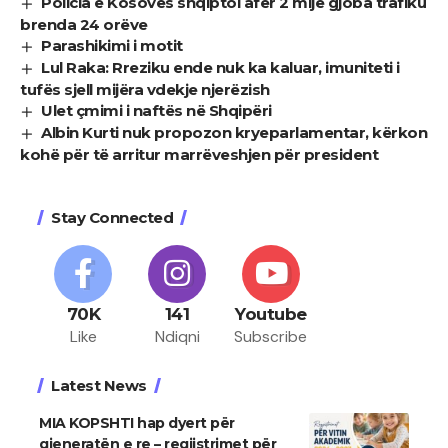
Policia e Kosovës shqiptoi afër 2 mijë gjoba trafiku
brenda 24 orëve
Parashikimi i motit
Lul Raka: Rreziku ende nuk ka kaluar, imuniteti i
tufës sjell mijëra vdekje njerëzish
Ulet çmimi i naftës në Shqipëri
Albin Kurti nuk propozon kryeparlamentar, kërkon
kohë për të arritur marrëveshjen për president
Stay Connected
70K
141
Youtube
Like
Ndiqni
Subscribe
Latest News
MIA KOPSHTI hap dyert për
gjeneratën e re – regjistrimet për