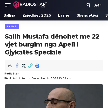
Aa
Font
Resizer
Ballina
Zgjedhjet 2025
Lajme
Shëndetësi
S
LAJME
Salih Mustafa dënohet me 22
vjet burgim nga Apeli i
Gjykatës Speciale
RadioStar
Përditësimi i fundit: December 14, 2023 10:53 am