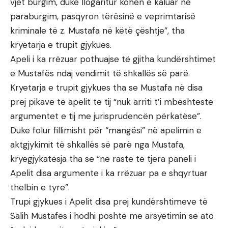
vjet burgim, duke llogaritur kohën e kaluar në
paraburgim, pasqyron tërësinë e veprimtarisë
kriminale të z. Mustafa në këtë çështje”, tha
kryetarja e trupit gjykues.
Apeli i ka rrëzuar pothuajse të gjitha kundërshtimet
e Mustafës ndaj vendimit të shkallës së parë.
Kryetarja e trupit gjykues tha se Mustafa në disa
prej pikave të apelit të tij “nuk arriti t’i mbështeste
argumentet e tij me jurisprudencën përkatëse”.
Duke folur fillimisht për “mangësi” në apelimin e
aktgjykimit të shkallës së parë nga Mustafa,
kryegjykatësja tha se “në raste të tjera paneli i
Apelit disa argumente i ka rrëzuar pa e shqyrtuar
thelbin e tyre”.
Trupi gjykues i Apelit disa prej kundërshtimeve të
Salih Mustafës i hodhi poshtë me arsyetimin se ato