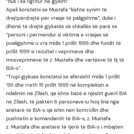
“nuk i ka ngritur në gjykim”.
Apeli konstatoi se Mustafa “kishte synim të
drejtpërdrejtë për vrasje të paligjshme”, duke i
dhënë të drejtë gjykatës së shkallës së parë se
“personi i përmendur si viktima e vrasjes së
poaligjshme u vra midis 1 prillit 1999 dhe fundit të
prillit 1999 si rezultat i veprimeve dhe
mosveprimeve të z. Mustafa dhe vartësve të tij të
BIA-s”.
“Trupi gjykues konstatoi se afërsisht midis 1 prillit
’99 dhe rreth 19 prillit 1999 në kompleksin e
ndalimin në Zllash, që ishte bazë e njësitit gueril BIA
në Zllash, të paktën 6 personave iu hoq liria nga
anëtarë të BIA-s që ishin nën kontrollin dhe
pushtetin e komandantit të BIA-s, z. Mustafa.
z. Mustafa dhe anëtarë të tjerë të BIA-s i mbajtën