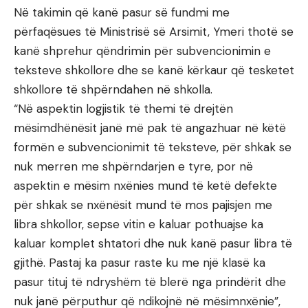
Në takimin që kanë pasur së fundmi me
përfaqësues të Ministrisë së Arsimit, Ymeri thotë se
kanë shprehur qëndrimin për subvencionimin e
teksteve shkollore dhe se kanë kërkaur që tesketet
shkollore të shpërndahen në shkolla.
“Në aspektin logjistik të themi të drejtën
mësimdhënësit janë më pak të angazhuar në këtë
formën e subvencionimit të teksteve, për shkak se
nuk merren me shpërndarjen e tyre, por në
aspektin e mësim nxënies mund të ketë defekte
për shkak se nxënësit mund të mos pajisjen me
libra shkollor, sepse vitin e kaluar pothuajse ka
kaluar komplet shtatori dhe nuk kanë pasur libra të
gjithë. Pastaj ka pasur raste ku me një klasë ka
pasur tituj të ndryshëm të blerë nga prindërit dhe
nuk janë përputhur që ndikojnë në mësimnxënie”,