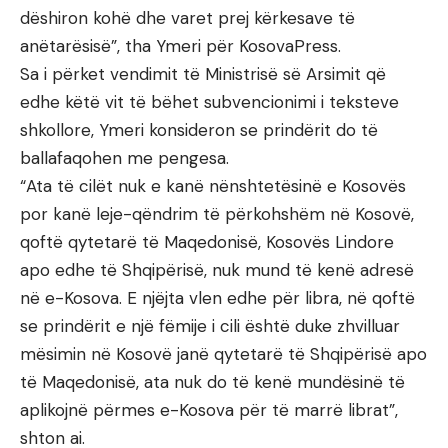
dëshiron kohë dhe varet prej kërkesave të
anëtarësisë”, tha Ymeri për KosovaPress.
Sa i përket vendimit të Ministrisë së Arsimit që
edhe këtë vit të bëhet subvencionimi i teksteve
shkollore, Ymeri konsideron se prindërit do të
ballafaqohen me pengesa.
“Ata të cilët nuk e kanë nënshtetësinë e Kosovës
por kanë leje-qëndrim të përkohshëm në Kosovë,
qoftë qytetarë të Maqedonisë, Kosovës Lindore
apo edhe të Shqipërisë, nuk mund të kenë adresë
në e-Kosova. E njëjta vlen edhe për libra, në qoftë
se prindërit e një fëmije i cili është duke zhvilluar
mësimin në Kosovë janë qytetarë të Shqipërisë apo
të Maqedonisë, ata nuk do të kenë mundësinë të
aplikojnë përmes e-Kosova për të marrë librat”,
shton ai.