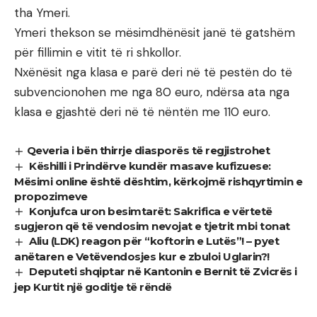
tha Ymeri.
Ymeri thekson se mësimdhënësit janë të gatshëm
për fillimin e vitit të ri shkollor.
Nxënësit nga klasa e parë deri në të pestën do të
subvencionohen me nga 80 euro, ndërsa ata nga
klasa e gjashtë deri në të nëntën me 110 euro.
​Qeveria i bën thirrje diasporës të regjistrohet
Këshilli i Prindërve kundër masave kufizuese:
Mësimi online është dështim, kërkojmë rishqyrtimin e
propozimeve
Konjufca uron besimtarët: Sakrifica e vërtetë
sugjeron që të vendosim nevojat e tjetrit mbi tonat
Aliu (LDK) reagon për “koftorin e Lutës”! – pyet
anëtaren e Vetëvendosjes kur e zbuloi Uglarin?!
Deputeti shqiptar në Kantonin e Bernit të Zvicrës i
jep Kurtit një goditje të rëndë