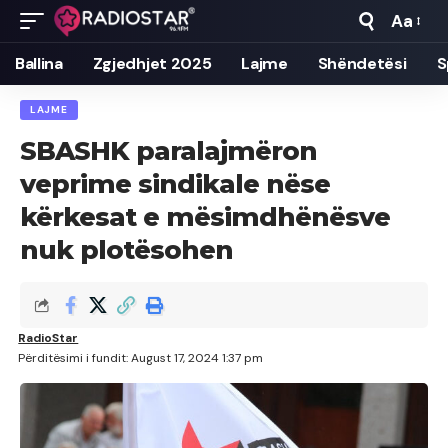
Aa
Font
Resizer
Ballina
Zgjedhjet 2025
Lajme
Shëndetësi
S
LAJME
SBASHK paralajmëron
veprime sindikale nëse
kërkesat e mësimdhënësve
nuk plotësohen
RadioStar
Përditësimi i fundit: August 17, 2024 1:37 pm