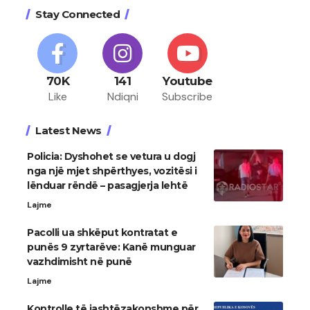
Stay Connected
70K
141
Youtube
Like
Ndiqni
Subscribe
Latest News
Policia: Dyshohet se vetura u dogj
nga një mjet shpërthyes, vozitësi i
lënduar rëndë – pasagjerja lehtë
Lajme
Pacolli ua shkëput kontratat e
punës 9 zyrtarëve: Kanë munguar
vazhdimisht në punë
Lajme
Kontrolle të jashtëzakonshme për