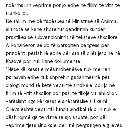
ndërmarrin veprime por jo edhe në fillim të vitit të
ri shkollor.
Në takim me përfaqësues të Ministrisë së Arsimit,
ai thotë se kanë shprehur qëndrimin kundër
praktikës së subvencionimit të teksteve shkollore.
Ai konsideron se do të paraqiten pengesa për
prindërit, përfshirë edhe për ata të cilët jetojnë në
Kosovë por nuk kanë dokumente.
“Nëse kërkesat e mësimdhënësve nuk merren
parasysh edhe nuk shprehin gatishmërinë për
dialog, mund të ketë veprime sindikale, por jo në
fillim të vitit shkollor por pasi të fillojë viti shkollor,
varësisht nga kërkesat e anëtarësisë si i kemi…
Greva është veprimi i fundit sindikal të cilin nuk e
dëshirojmë që të vijmë te ajo situatë, por për
veprime tjera sindikale, deri në përgatitjen e grevës