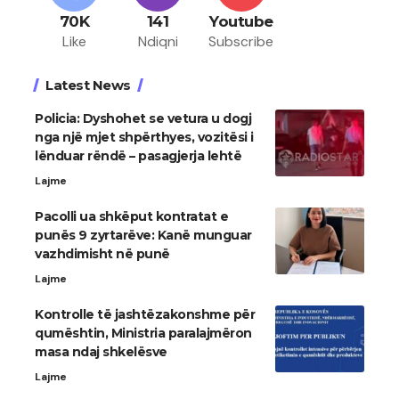
70K
141
Youtube
Like
Ndiqni
Subscribe
Latest News
Policia: Dyshohet se vetura u dogj
nga një mjet shpërthyes, vozitësi i
lënduar rëndë – pasagjerja lehtë
Lajme
Pacolli ua shkëput kontratat e
punës 9 zyrtarëve: Kanë munguar
vazhdimisht në punë
Lajme
Kontrolle të jashtëzakonshme për
qumështin, Ministria paralajmëron
masa ndaj shkelësve
Lajme