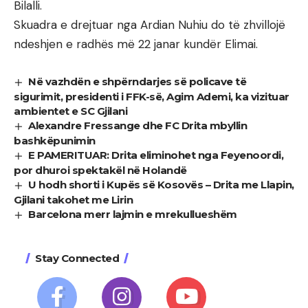
Bilalli.
Skuadra e drejtuar nga Ardian Nuhiu do të zhvillojë
ndeshjen e radhës më 22 janar kundër Elimai.
Në vazhdën e shpërndarjes së policave të
sigurimit, presidenti i FFK-së, Agim Ademi, ka vizituar
ambientet e SC Gjilani
Alexandre Fressange dhe FC Drita mbyllin
bashkëpunimin
E PAMERITUAR: Drita eliminohet nga Feyenoordi,
por dhuroi spektakël në Holandë
U hodh shorti i Kupës së Kosovës – Drita me Llapin,
Gjilani takohet me Lirin
Barcelona merr lajmin e mrekullueshëm
Stay Connected