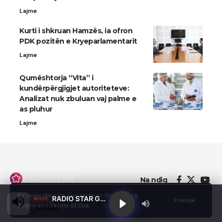
Lajme
Kurti i shkruan Hamzës, ia ofron
PDK pozitën e Kryeparlamentarit
Lajme
Qumështorja “Vita” i
kundërpërgjigjet autoriteteve:
Analizat nuk zbuluan vaj palme e
as pluhur
Lajme
Na ndiq
By using this site, you agree to the
Privacy
RADIO STAR GJILAN
LIVE
Pranoje
Policy
and
Terms of Use
.
Live Radio
© 2022 - Domainterm.com - All Rights Reserved.