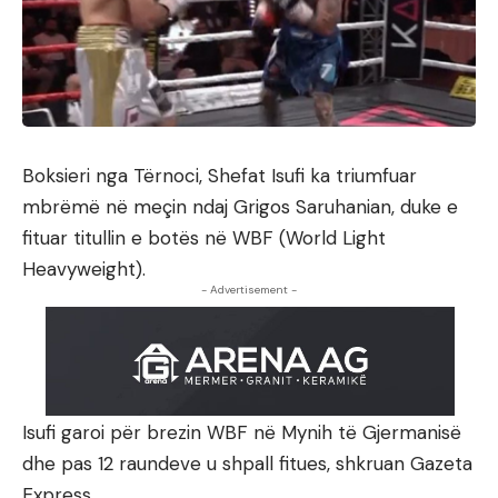
Boksieri nga Tërnoci, Shefat Isufi ka triumfuar
mbrëmë në meçin ndaj Grigos Saruhanian, duke e
fituar titullin e botës në WBF (World Light
Heavyweight).
- Advertisement -
Isufi garoi për brezin WBF në Mynih të Gjermanisë
dhe pas 12 raundeve u shpall fitues, shkruan Gazeta
Express.