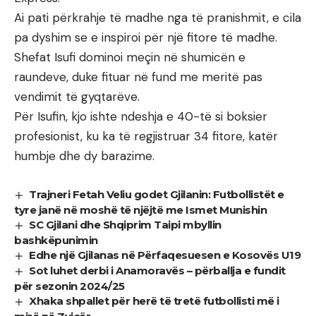
Ai pati përkrahje të madhe nga të pranishmit, e cila
pa dyshim se e inspiroi për një fitore të madhe.
Shefat Isufi dominoi meçin në shumicën e
raundeve, duke fituar në fund me meritë pas
vendimit të gyqtarëve.
Për Isufin, kjo ishte ndeshja e 40-të si boksier
profesionist, ku ka të regjistruar 34 fitore, katër
humbje dhe dy barazime.
Trajneri Fetah Veliu godet Gjilanin: Futbollistët e
tyre janë në moshë të njëjtë me Ismet Munishin
SC Gjilani dhe Shqiprim Taipi mbyllin
bashkëpunimin
Edhe një Gjilanas në Përfaqesuesen e Kosovës U19
Sot luhet derbi i Anamoravës – përballja e fundit
për sezonin 2024/25
Xhaka shpallet për herë të tretë futbollisti më i