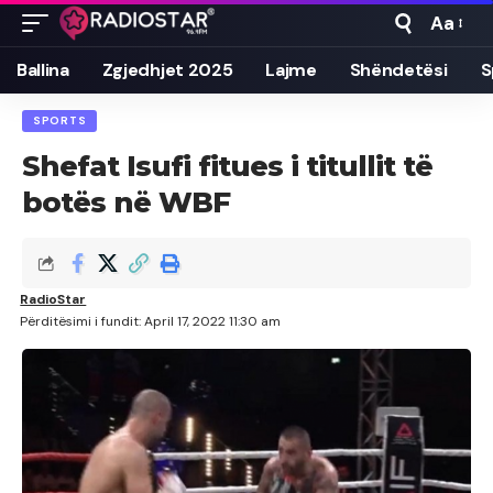
Aa
Font
Resizer
Ballina
Zgjedhjet 2025
Lajme
Shëndetësi
S
SPORTS
Shefat Isufi fitues i titullit të
botës në WBF
RadioStar
Përditësimi i fundit: April 17, 2022 11:30 am