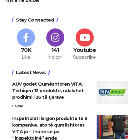
mirë në Zvicër
Stay Connected
70K
141
Youtube
Like
Ndiqni
Subscribe
Latest News
AUV godet Qumështoren VITA:
Tërhiqen 12 produkte, ndalohet
prodhimi i 26 të tjerave
Lajme
Inspektorati largon produkte të 9
kompanive, ato të qumështores
VITA jo – thonë se po
“inspektojnë” ende