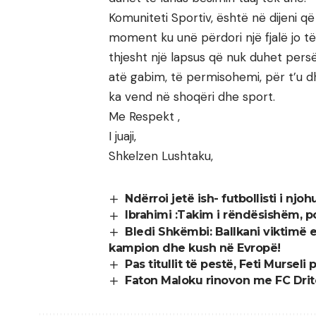
Komuniteti Sportiv, është në dijeni q
moment ku unë përdori një fjalë jo të
thjesht një lapsus që nuk duhet pers
atë gabim, të permisohemi, për t’u dhë
ka vend në shoqëri dhe sport.
Me Respekt ,
I juaji,
Shkelzen Lushtaku,
Ndërroi jetë ish- futbollisti i njo
Ibrahimi :Takim i rëndësishëm, p
Bledi Shkëmbi: Ballkani viktimë 
kampion dhe kush në Evropë!
Pas titullit të pestë, Feti Murse
Faton Maloku rinovon me FC Dri