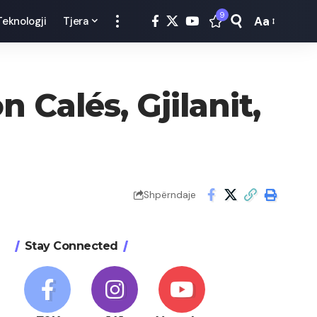
9
Aa
Teknologji
Tjera
Font
Resizer
 Calés, Gjilanit,
Shpërndaje
Stay Connected