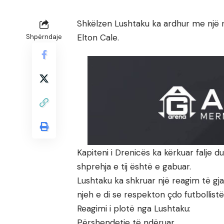
Shkëlzen Lushtaku ka ardhur me një re
Elton Cale.
Shpërndaje
Kapiteni i Drenicës ka kërkuar falje
shprehja e tij është e gabuar.
Lushtaku ka shkruar një reagim të gja
njeh e di se respekton çdo futbollist
Reagimi i plotë nga Lushtaku:
Përshendetje të ndëruar,