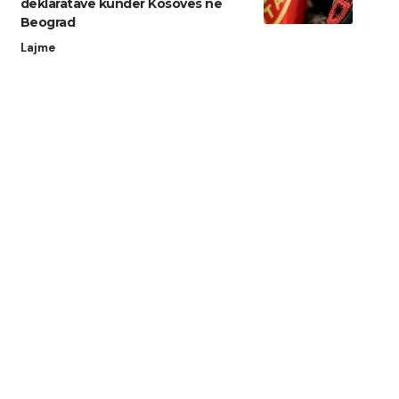
deklaratave kundër Kosovës në
Beograd
Lajme