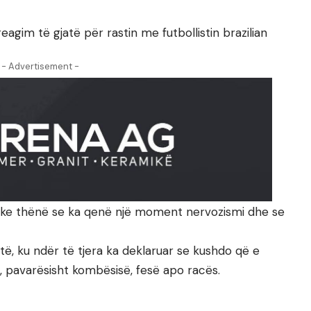
agim të gjatë për rastin me futbollistin brazilian
- Advertisement -
 duke thënë se ka qenë një moment nervozismi dhe se
të, ku ndër të tjera ka deklaruar se kushdo që e
ë, pavarësisht kombësisë, fesë apo racës.