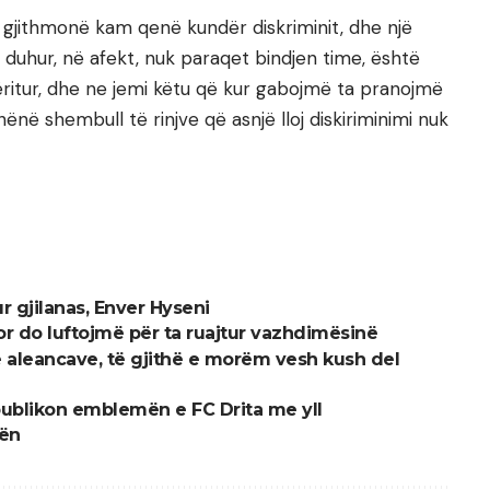
ë gjithmonë kam qenë kundër diskriminit, dhe një
 duhur, në afekt, nuk paraqet bindjen time, është
ëritur, dhe ne jemi këtu që kur gabojmë ta pranojmë
në shembull të rinjve që asnjë lloj diskiriminimi nuk
hur gjilanas, Enver Hyseni
or do luftojmë për ta ruajtur vazhdimësinë
e aleancave, të gjithë e morëm vesh kush del
li publikon emblemën e FC Drita me yll
tën