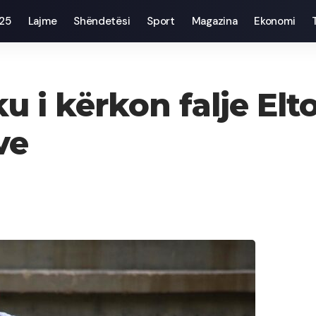
025
Lajme
Shëndetësi
Sport
Magazina
Ekonomi
 i kërkon falje Elton
ve