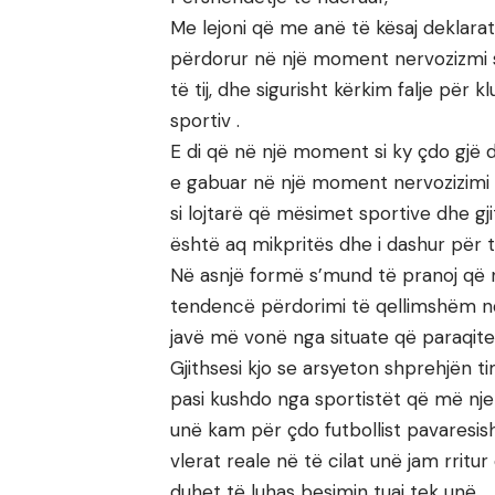
Me lejoni që me anë të kësaj deklarat
përdorur në një moment nervozizmi sport
të tij, dhe sigurisht kërkim falje për 
sportiv .
E di që në një moment si ky çdo gjë d
e gabuar në një moment nervozizimi n
si lojtarë që mësimet sportive dhe gj
është aq mikpritës dhe i dashur për të
Në asnjë formë s’mund të pranoj që
tendencë përdorimi të qellimshëm nda
javë më vonë nga situate që paraqitet
Gjithsesi kjo se arsyeton shprehjën ti
pasi kushdo nga sportistët që më nje
unë kam për çdo futbollist pavaresis
vlerat reale në të cilat unë jam rrit
duhet të luhas besimin tuaj tek unë.