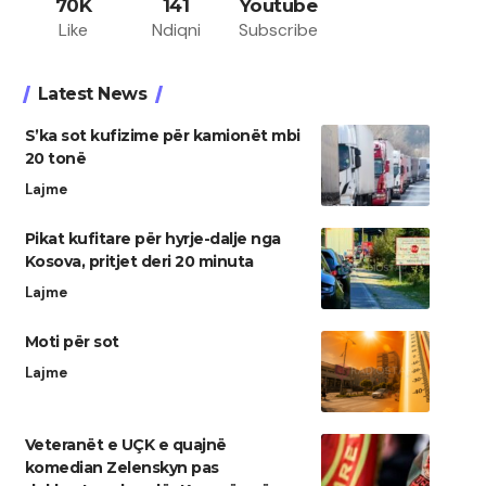
70K
141
Youtube
Like
Ndiqni
Subscribe
Latest News
S’ka sot kufizime për kamionët mbi
20 tonë
Lajme
Pikat kufitare për hyrje-dalje nga
Kosova, pritjet deri 20 minuta
Lajme
Moti për sot
Lajme
Veteranët e UÇK e quajnë
komedian Zelenskyn pas