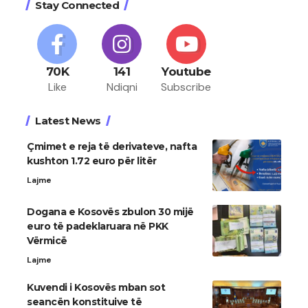
Stay Connected
70K
141
Youtube
Like
Ndiqni
Subscribe
Latest News
Çmimet e reja të derivateve, nafta
kushton 1.72 euro për litër
Lajme
Dogana e Kosovës zbulon 30 mijë
euro të padeklaruara në PKK
Vërmicë
Lajme
Kuvendi i Kosovës mban sot
seancën konstituive të