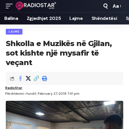
Aa
Font
Resizer
Ballina
Zgjedhjet 2025
Lajme
Shëndetësi
S
LAJME
Shkolla e Muzikës në Gjilan,
sot kishte një mysafir të
veçant
RadioStar
Përditësimi i fundit: February 27, 2019 7:41 pm