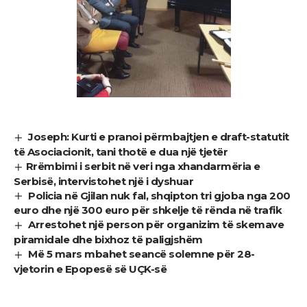
Joseph: Kurti e pranoi përmbajtjen e draft-statutit
të Asociacionit, tani thotë e dua një tjetër
​Rrëmbimi i serbit në veri nga xhandarmëria e
Serbisë, intervistohet një i dyshuar
Policia në Gjilan nuk fal, shqipton tri gjoba nga 200
euro dhe një 300 euro për shkelje të rënda në trafik
Arrestohet një person për organizim të skemave
piramidale dhe bixhoz të paligjshëm
Më 5 mars mbahet seancë solemne për 28-
vjetorin e Epopesë së UÇK-së