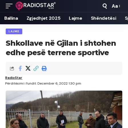
Aa
Font
Resizer
Ballina
Zgjedhjet 2025
Lajme
Shëndetësi
S
LAJME
Shkollave në Gjilan i shtohen
edhe pesë terrene sportive
RadioStar
Përditësimi i fundit: December 6, 2022 1:30 pm