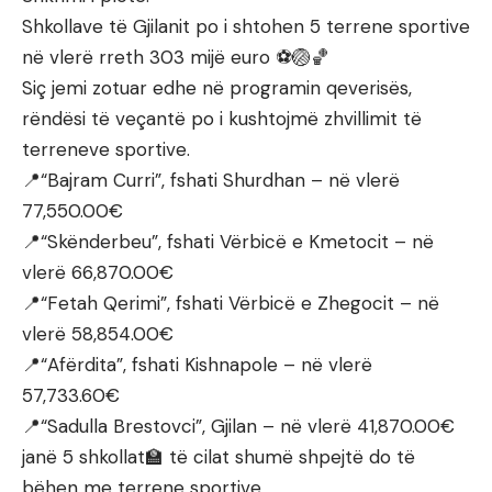
Shkollave të Gjilanit po i shtohen 5 terrene sportive
në vlerë rreth 303 mijë euro ⚽️🏐🏀
Siç jemi zotuar edhe në programin qeverisës,
rëndësi të veçantë po i kushtojmë zhvillimit të
terreneve sportive.
📍“Bajram Curri”, fshati Shurdhan – në vlerë
77,550.00€
📍“Skënderbeu”, fshati Vërbicë e Kmetocit – në
vlerë 66,870.00€
📍“Fetah Qerimi”, fshati Vërbicë e Zhegocit – në
vlerë 58,854.00€
📍“Afërdita”, fshati Kishnapole – në vlerë
57,733.60€
📍“Sadulla Brestovci”, Gjilan – në vlerë 41,870.00€
janë 5 shkollat🏫 të cilat shumë shpejtë do të
bëhen me terrene sportive.