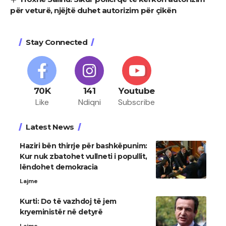
për veturë, njëjtë duhet autorizim për çikën
Stay Connected
70K
141
Youtube
Like
Ndiqni
Subscribe
Latest News
Haziri bën thirrje për bashkëpunim:
Kur nuk zbatohet vullneti i popullit,
lëndohet demokracia
Lajme
Kurti: Do të vazhdoj të jem
kryeministër në detyrë