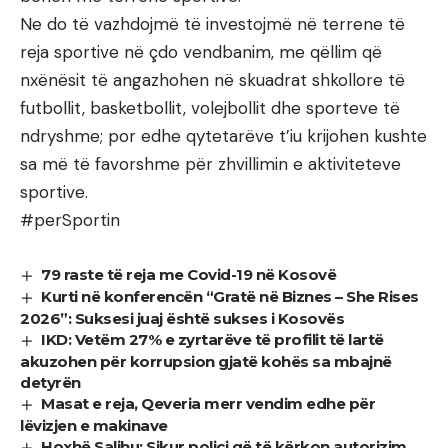
Ne do të vazhdojmë të investojmë në terrene të
reja sportive në çdo vendbanim, me qëllim që
nxënësit të angazhohen në skuadrat shkollore të
futbollit, basketbollit, volejbollit dhe sporteve të
ndryshme; por edhe qytetarëve t’iu krijohen kushte
sa më të favorshme për zhvillimin e aktiviteteve
sportive.
#perSportin
79 raste të reja me Covid-19 në Kosovë
Kurti në konferencën “Gratë në Biznes – She Rises
2026”: Suksesi juaj është sukses i Kosovës
IKD: Vetëm 27% e zyrtarëve të profilit të lartë
akuzohen për korrupsion gjatë kohës sa mbajnë
detyrën
Masat e reja, Qeveria merr vendim edhe për
lëvizjen e makinave
Hoxhë Salihu: Sikur polici që të kërkon autorizim