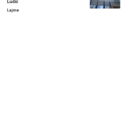
Lučić
Lajme