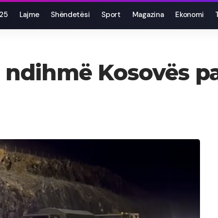
025
Lajme
Shëndetësi
Sport
Magazina
Ekonomi
në ndihmë Kosovës p