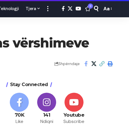
9
Aa
Teknologji
Tjera
Font
Resizer
as vërshimeve
Shpërndaje
Stay Connected
70K
141
Youtube
Like
Ndiqni
Subscribe