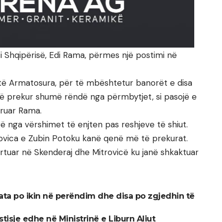
i i Shqipërisë, Edi Rama, përmes një postimi në
të Armatosura, për të mbështetur banorët e disa
në prekur shumë rëndë nga përmbytjet, si pasojë e
kruar Rama.
ë nga vërshimet të enjten pas reshjeve të shiut.
trovica e Zubin Potoku kanë qenë më të prekurat.
rtuar në Skenderaj dhe Mitrovicë ku janë shkaktuar
 ata po ikin në perëndim dhe disa po zgjedhin të
stisje edhe në Ministrinë e Liburn Aliut