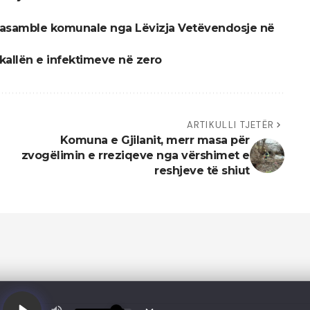
r asamble komunale nga Lëvizja Vetëvendosje në
hkallën e infektimeve në zero
ARTIKULLI TJETËR
Komuna e Gjilanit, merr masa për
zvogëlimin e rreziqeve nga vërshimet e
reshjeve të shiut