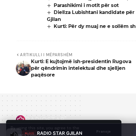
Parashikimi i motit për sot
Diellza Lubishtani kandidate pë
Gjilan
Kurti: Për dy muaj ne e sollëm s
ARTIKULLI I MËPARSHËM
Kurti: E kujtojmë ish-presidentin Rugova
për qëndrimin intelektual dhe sjelljen
paqësore
By using this site, you agree to the
Pranoje
RADIO STAR GJILAN
LIVE
Privacy Policy
and
Terms of Use
.