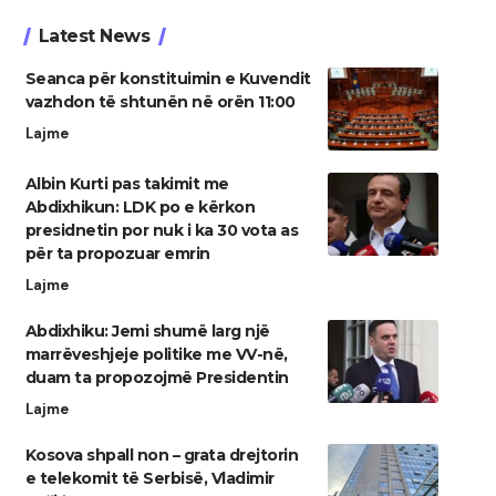
Latest News
Seanca për konstituimin e Kuvendit
vazhdon të shtunën në orën 11:00
Lajme
Albin Kurti pas takimit me
Abdixhikun: LDK po e kërkon
presidnetin por nuk i ka 30 vota as
për ta propozuar emrin
Lajme
Abdixhiku: Jemi shumë larg një
marrëveshjeje politike me VV-në,
duam ta propozojmë Presidentin
Lajme
Kosova shpall non – grata drejtorin
e telekomit të Serbisë, Vladimir