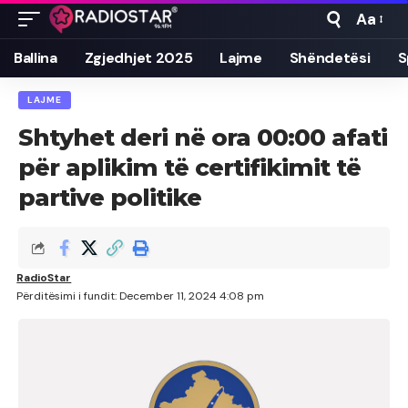
Aa
Font
Resizer
Ballina
Zgjedhjet 2025
Lajme
Shëndetësi
S
LAJME
Shtyhet deri në ora 00:00 afati
për aplikim të certifikimit të
partive politike
RadioStar
Përditësimi i fundit: December 11, 2024 4:08 pm