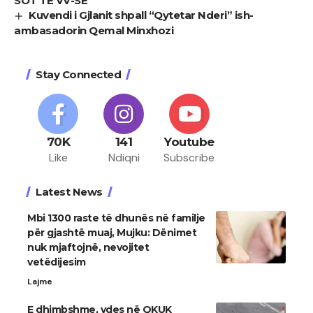
SOT TË VV-SË
Kuvendi i Gjlanit shpall “Qytetar Nderi” ish-
ambasadorin Qemal Minxhozi
Stay Connected
70K
141
Youtube
Like
Ndiqni
Subscribe
Latest News
Mbi 1300 raste të dhunës në familje
për gjashtë muaj, Mujku: Dënimet
nuk mjaftojnë, nevojitet
vetëdijesim
Lajme
E dhimbshme, vdes në QKUK