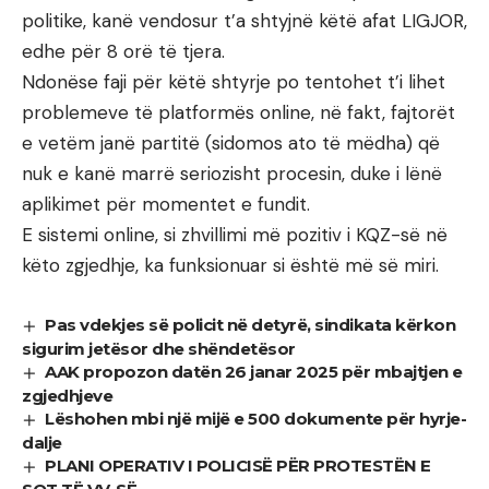
politike, kanë vendosur t’a shtyjnë këtë afat LIGJOR,
edhe për 8 orë të tjera.
Ndonëse faji për këtë shtyrje po tentohet t’i lihet
problemeve të platformës online, në fakt, fajtorët
e vetëm janë partitë (sidomos ato të mëdha) që
nuk e kanë marrë seriozisht procesin, duke i lënë
aplikimet për momentet e fundit.
E sistemi online, si zhvillimi më pozitiv i KQZ-së në
këto zgjedhje, ka funksionuar si është më së miri.
Pas vdekjes së policit në detyrë, sindikata kërkon
sigurim jetësor dhe shëndetësor
AAK propozon datën 26 janar 2025 për mbajtjen e
zgjedhjeve
Lëshohen mbi një mijë e 500 dokumente për hyrje-
dalje
PLANI OPERATIV I POLICISË PËR PROTESTËN E