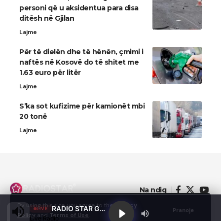
personi që u aksidentua para disa
ditësh në Gjilan
Lajme
Për të dielën dhe të hënën, çmimi i
naftës në Kosovë do të shitet me
1.63 euro për litër
Lajme
S’ka sot kufizime për kamionët mbi
20 tonë
Lajme
Na ndiq
By using this site, you agree to the
Privacy
RADIO STAR GJILAN
LIVE
Pranoje
Policy
and
Terms of Use
.
Live Radio
© 2022 - Domainterm.com - All Rights Reserved.