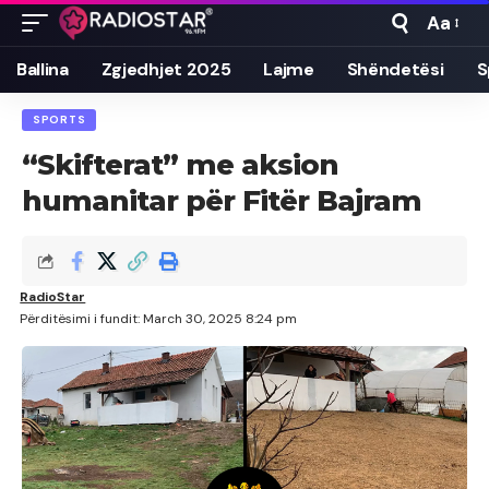
Aa
Font
Resizer
Ballina
Zgjedhjet 2025
Lajme
Shëndetësi
S
SPORTS
“Skifterat” me aksion
humanitar për Fitër Bajram
RadioStar
Përditësimi i fundit: March 30, 2025 8:24 pm