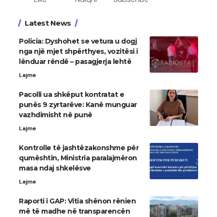
Latest News
Policia: Dyshohet se vetura u dogj
nga një mjet shpërthyes, vozitësi i
lënduar rëndë – pasagjerja lehtë
Lajme
Pacolli ua shkëput kontratat e
punës 9 zyrtarëve: Kanë munguar
vazhdimisht në punë
Lajme
Kontrolle të jashtëzakonshme për
qumështin, Ministria paralajmëron
masa ndaj shkelësve
Lajme
Raporti i GAP: Vitia shënon rënien
më të madhe në transparencën