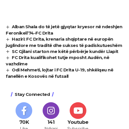
Alban Shala do të jetë gjyqtar kryesor në ndeshjen
Feronikeli’74-FC Drita
Haziri: FC Drita, krenaria shqiptare në europën
juglindore me traditë dhe sukses të padiskutueshëm
SC Gjilani starton me këtë përbërje kundër Llapit
FC Drita kualifikohet tutje mposht Audën, në
vazhdime
Odi Mehmeti, lojtar i FC Drita U-19, shkëlqeu në
fanellën e Kosovës në futsall
Stay Connected
70K
141
Youtube
Like
Ndiqni
Subscribe