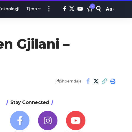
9
Aa
Teknologji
Tjera
Font
Resizer
en Gjilani –
Shpërndaje
Stay Connected