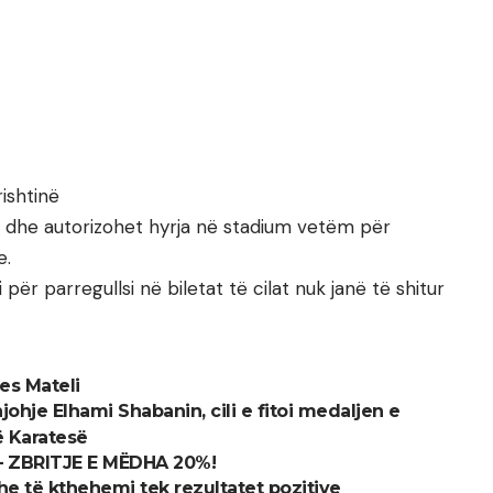
rishtinë
a dhe autorizohet hyrja në stadium vetëm për
e.
për parregullsi në biletat të cilat nuk janë të shitur
nes Mateli
ohje Elhami Shabanin, cili e fitoi medaljen e
ë Karatesë
– ZBRITJE E MËDHA 20%!
he të kthehemi tek rezultatet pozitive