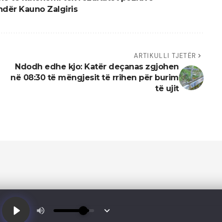
ndër Kauno Zalgiris
ARTIKULLI TJETËR
Ndodh edhe kjo: Katër deçanas zgjohen
në 08:30 të mëngjesit të rrihen për burim
të ujit