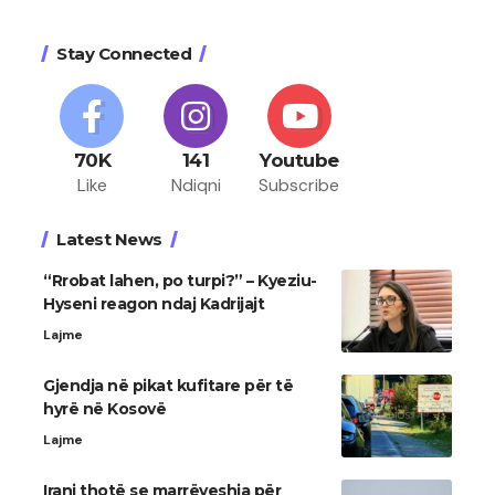
Stay Connected
70K
141
Youtube
Like
Ndiqni
Subscribe
Latest News
“Rrobat lahen, po turpi?” – Kyeziu-
Hyseni reagon ndaj Kadrijajt
Lajme
Gjendja në pikat kufitare për të
hyrë në Kosovë
Lajme
Irani thotë se marrëveshja për