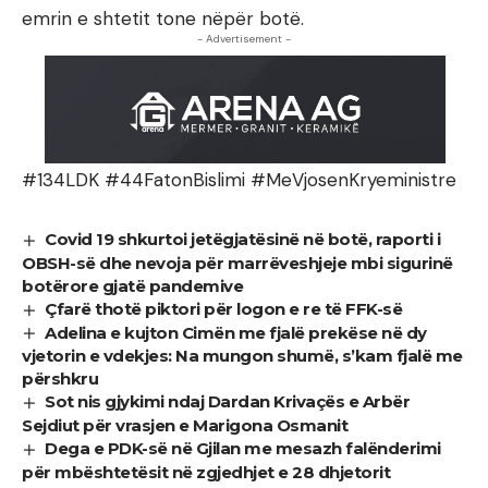
emrin e shtetit tone nëpër botë.
- Advertisement -
#134LDK #44FatonBislimi #MeVjosenKryeministre
Covid 19 shkurtoi jetëgjatësinë në botë, raporti i
OBSH-së dhe nevoja për marrëveshjeje mbi sigurinë
botërore gjatë pandemive
Çfarë thotë piktori për logon e re të FFK-së
Adelina e kujton Cimën me fjalë prekëse në dy
vjetorin e vdekjes: Na mungon shumë, s’kam fjalë me
përshkru
Sot nis gjykimi ndaj Dardan Krivaçës e Arbër
Sejdiut për vrasjen e Marigona Osmanit
Dega e PDK-së në Gjilan me mesazh falënderimi
për mbështetësit në zgjedhjet e 28 dhjetorit