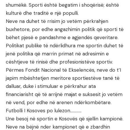
shumëkë. Sporti është begatim i shoqërisë; është
kulturë dhe traditë e një populli.
Neve na duhet të rrisim jo vetëm përkrahjen
buxhetore, por edhe angazhimin politik që sporti të
bëhet pjesë e pandashme e agjendës qeveritare.
Politikat publike të ndërlidhura me sportin duhet të
jenë politika që marrin primat në adresimin e
cështjeve të rinisë dhe profesionistëve sportiv.
Përmes Fondit Nacional të Ekselencës, neve do t’I
japim mbështetjen meritore sportiestëve tanë të
dalluar, duke i stimuluar e përkrahur ata
financiarisht që të arrijnë majat e suksesit jo vetëm
në vend, por edhe në arenen ndërkombëtare.
Futbolli I Kosoves po lulezon………….
Une besoj në sportin e Kosovës që sjellin kampionë.
Neve na bëjnë nder kampionet që e zbardhin