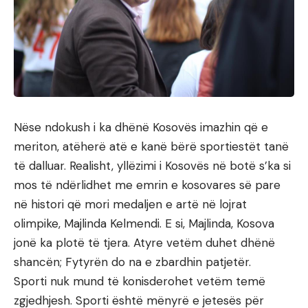
Nëse ndokush i ka dhënë Kosovës imazhin që e
meriton, atëherë atë e kanë bërë sportiestët tanë
të dalluar. Realisht, yllëzimi i Kosovës në botë s’ka si
mos të ndërlidhet me emrin e kosovares së pare
në histori që mori medaljen e artë në lojrat
olimpike, Majlinda Kelmendi. E si, Majlinda, Kosova
jonë ka plotë të tjera. Atyre vetëm duhet dhënë
shancën; Fytyrën do na e zbardhin patjetër.
Sporti nuk mund të konisderohet vetëm temë
zgjedhjesh. Sporti është mënyrë e jetesës për