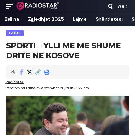
Aa
Font
Resizer
Ballina
Zgjedhjet 2025
Lajme
Shëndetësi
S
LAJME
SPORTI – YLLI ME ME SHUME
DRITE NE KOSOVE
RadioStar
Përditësimi i fundit: September 28, 2019 8:22 am