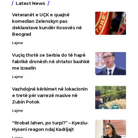
Latest News
Veteranët e UÇK e quajnë
komedian Zelenskyn pas
deklaratave kundër Kosovës në
Beograd
Lajme
Vuçiq thotë se Serbia do të hapë
fabrikë dronësh në shtator bashkë
me Izraelin
Lajme
Vazhdojnë kërkimet në lokacionin
e tretë për varrezë masive në
Zubin Potok
Lajme
“Rrobat lahen, po turpi?” – Kyeziu-
Hyseni reagon ndaj Kadrijajt