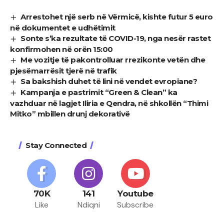
Arrestohet një serb në Vërmicë, kishte futur 5 euro
në dokumentet e udhëtimit
Sonte s’ka rezultate të COVID-19, nga nesër rastet
konfirmohen në orën 15:00
Me vozitje të pakontrolluar rrezikonte vetën dhe
pjesëmarrësit tjerë në trafik
Sa bakshish duhet të lini në vendet evropiane?
Kampanja e pastrimit “Green & Clean” ka
vazhduar në lagjet Iliria e Qendra, në shkollën “Thimi
Mitko” mbillen drunj dekorativë
Stay Connected
70K
141
Youtube
Like
Ndiqni
Subscribe