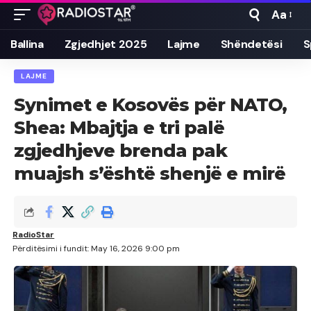
Aa
Font
Resizer
Ballina
Zgjedhjet 2025
Lajme
Shëndetësi
S
LAJME
Synimet e Kosovës për NATO,
Shea: Mbajtja e tri palë
zgjedhjeve brenda pak
muajsh s’është shenjë e mirë
RadioStar
Përditësimi i fundit: May 16, 2026 9:00 pm