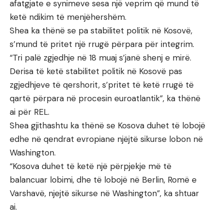
afatgjate e synimeve sesa një veprim që mund të
ketë ndikim të menjëhershëm.
Shea ka thënë se pa stabilitet politik në Kosovë,
s’mund të pritet një rrugë përpara për integrim.
“Tri palë zgjedhje në 18 muaj s’janë shenj e mirë.
Derisa të ketë stabilitet politik në Kosovë pas
zgjedhjeve të qershorit, s’pritet të ketë rrugë të
qartë përpara në procesin euroatlantik”, ka thënë
ai për REL.
Shea gjithashtu ka thënë se Kosova duhet të lobojë
edhe në qendrat evropiane njëjtë sikurse lobon në
Washington.
“Kosova duhet të ketë një përpjekje më të
balancuar lobimi, dhe të lobojë në Berlin, Romë e
Varshavë, njejtë sikurse në Washington”, ka shtuar
ai.