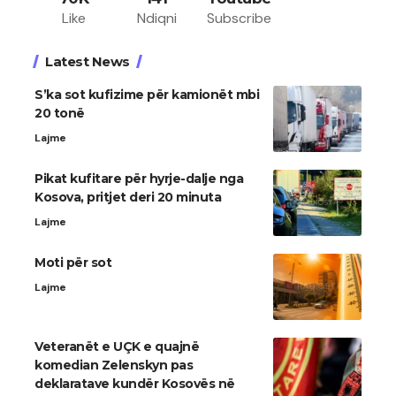
Like
Ndiqni
Subscribe
Latest News
S’ka sot kufizime për kamionët mbi
20 tonë
Lajme
Pikat kufitare për hyrje-dalje nga
Kosova, pritjet deri 20 minuta
Lajme
Moti për sot
Lajme
Veteranët e UÇK e quajnë
komedian Zelenskyn pas
deklaratave kundër Kosovës në