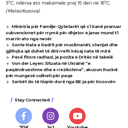
3°C, ndërsa ato maksimale prej 15 deri në 18°C.
/MeteoKosova/
Ministria për Familje: Qytetarët që s’i kanë pranuar
subvencionet për rrymë për dhjetor e janar mund t’i
marrin ato nga nesër
Sonte Nata e Kadrit për muslimanët, shenjat dhe
gjithçka që duhet të dini rreth kësaj nate të mirë
Pesë fitore radhazi, ja pozita e Dritës në tabelë
Von der Leyen: Situata në Ukrainë “e
paqëndrueshme dhe e rrezikshme”, akuzon Rusinë
për mungesë vullneti për paqe
Serbët do të hiqnin dorë nga BE-ja për Kosovën
Stay Connected
70K
141
Youtube