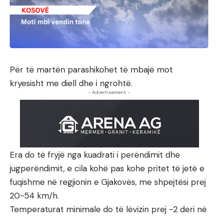
Për të martën parashikohet të mbajë mot
kryesisht me diell dhe i ngrohtë.
- Advertisement -
Era do të fryjë nga kuadrati i perëndimit dhe
jugperëndimit, e cila kohë pas kohe pritet të jetë e
fuqishme në regjionin e Gjakovës, me shpejtësi prej
20-54 km/h.
Temperaturat minimale do të lëvizin prej -2 deri në