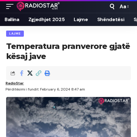
Aa
Font
Resizer
Ballina
Zgjedhjet 2025
Lajme
Shëndetësi
S
LAJME
Temperatura pranverore gjatë
kësaj jave
RadioStar
Përditësimi i fundit: February 6, 2024 8:47 am