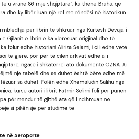
 të u vranë 86 mijë shqiptarë”, ka thënë Braha, që
mra dhe ky libër luan një rol me rëndësi në historikun
rmbledhja për librin të shkruar nga Kurtesh Devaja, i
e Gjilanit e librin e ka vlerësuar origjinal dhe të
 folur edhe historiani Aliriza Selami, i cili edhe vetë
 të gjerë, por për të cilën arkivat edhe ai i
qiptarë, ngase i shkatërroi ato dokumente OZNA. Ai
a bëjmë një tabelë dhe se duhet është bërë edhe më
ytëzuar sa duhet. Folën edhe Xhemaludin Salihu nga
ca, kurse autori i librit Fatmir Selimi foli për punën
a pa përmendur të gjithë ata që i ndihmuan në
bejë si pikënisje për studime të
ste në aeroporte