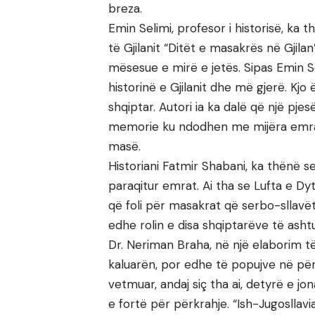
breza.
Emin Selimi, profesor i historisë, ka t
të Gjilanit “Ditët e masakrës në Gjila
mësesue e mirë e jetës. Sipas Emin Se
historinë e Gjilanit dhe më gjerë. K
shqiptar. Autori ia ka dalë që një pjes
memorie ku ndodhen me mijëra emra,
masë.
Historiani Fatmir Shabani, ka thënë se
paraqitur emrat. Ai tha se Lufta e Dy
që foli për masakrat që serbo-sllavë
edhe rolin e disa shqiptarëve të ash
Dr. Neriman Braha, në një elaborim t
kaluarën, por edhe të popujve në përgji
vetmuar, andaj siç tha ai, detyrë e jo
e fortë për përkrahje. “Ish-Jugosllavi