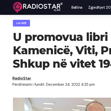
Ballina
Zgjedhjet 2
LAJME
U promovua libri 
Kamenicë, Viti, 
Shkup në vitet 19
RadioStar
Përditësimi i fundit: December 24, 2022 4:25 pm