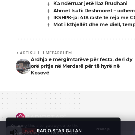
Ka ndërruar jetë Ilaz Rrudhani
Ahmet Isufi: Dëshmorët – udhërrëfy
IKSHPK-ja: 418 raste të reja me 
Mot i kthjellët dhe me diell, tem
ARTIKULLI I MËPARSHËM
Ardhja e mërgimtarëve për festa, deri dy
orë pritje në Merdarë për të hyrë në
Kosovë
By using this site, you agree to the
Pranoje
RADIO STAR GJILAN
LIVE
Privacy Policy
and
Terms of Use
.