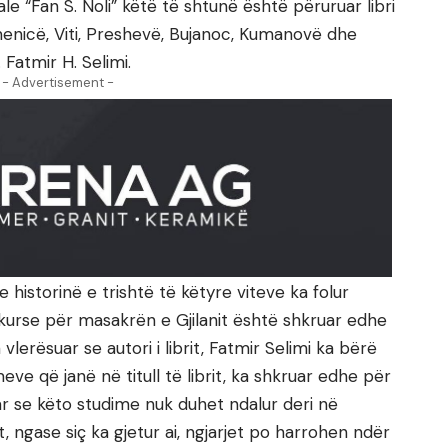
e “Fan S. Noli” këtë të shtunë është përuruar libri
menicë, Viti, Preshevë, Bujanoc, Kumanovë dhe
 Fatmir H. Selimi.
- Advertisement -
he historinë e trishtë të këtyre viteve ka folur
i, kurse për masakrën e Gjilanit është shkruar edhe
vlerësuar se autori i librit, Fatmir Selimi ka bërë
eve që janë në titull të librit, ka shkruar edhe për
ar se këto studime nuk duhet ndalur deri në
t, ngase siç ka gjetur ai, ngjarjet po harrohen ndër