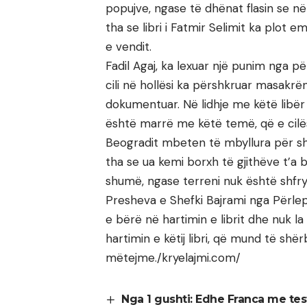
popujve, ngase të dhënat flasin se në
tha se libri i Fatmir Selimit ka plot e
e vendit.
Fadil Agaj, ka lexuar një punim nga pë
cili në hollësi ka përshkruar masakrën 
dokumentuar. Në lidhje me këtë libër ka
është marrë me këtë temë, që e cilësoi
Beogradit mbeten të mbyllura për sh
tha se ua kemi borxh të gjithëve t’
shumë, ngase terreni nuk është shfr
Presheva e Shefki Bajrami nga Përlepni
e bërë në hartimin e librit dhe nuk l
hartimin e këtij libri, që mund të shër
mëtejme./kryelajmi.com/
Nga 1 gushti: Edhe Franca me te