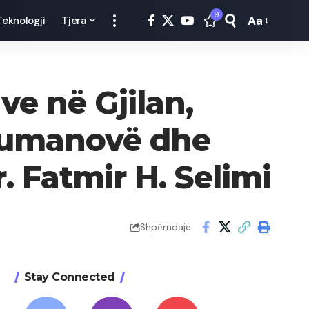
9
Aa
Teknologji
Tjera
Font
Resizer
ve në Gjilan,
 Kumanovë dhe
. Fatmir H. Selimi
Shpërndaje
Stay Connected