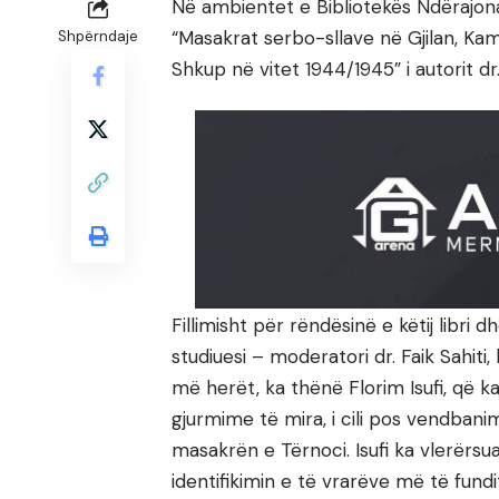
Në ambientet e Bibliotekës Ndërajonal
“Masakrat serbo-sllave në Gjilan, Ka
Shpërndaje
Shkup në vitet 1944/1945” i autorit dr.
Fillimisht për rëndësinë e këtij libri d
studiuesi – moderatori dr. Faik Sahit
më herët, ka thënë Florim Isufi, që ka 
gjurmime të mira, i cili pos vendbanim
masakrën e Tërnoci. Isufi ka vlerërsu
identifikimin e të vrarëve më të fundi