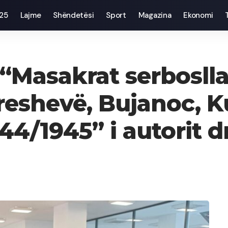
025
Lajme
Shëndetësi
Sport
Magazina
Ekonomi
“Masakrat serboslla
Preshevë, Bujanoc,
44/1945” i autorit dr