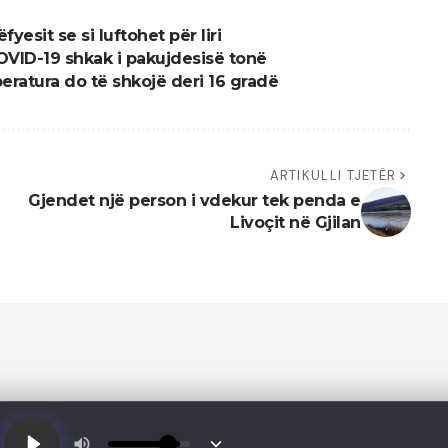
esit se si luftohet për liri
COVID-19 shkak i pakujdesisë tonë
peratura do të shkojë deri 16 gradë
ARTIKULLI TJETËR
Gjendet një person i vdekur tek penda e
Livoçit në Gjilan