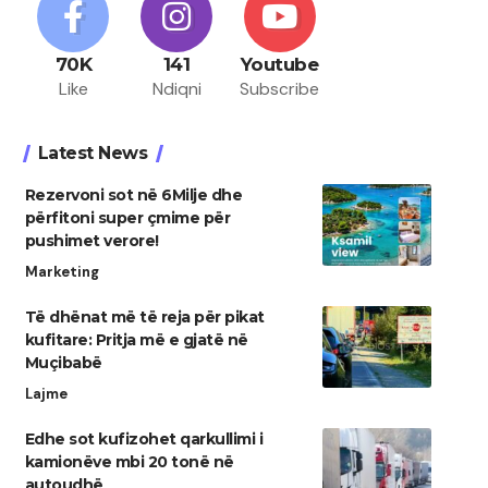
70K
141
Youtube
Like
Ndiqni
Subscribe
Latest News
Rezervoni sot në 6Milje dhe
përfitoni super çmime për
pushimet verore!
Marketing
Të dhënat më të reja për pikat
kufitare: Pritja më e gjatë në
Muçibabë
Lajme
​Edhe sot kufizohet qarkullimi i
kamionëve mbi 20 tonë në
autoudhë