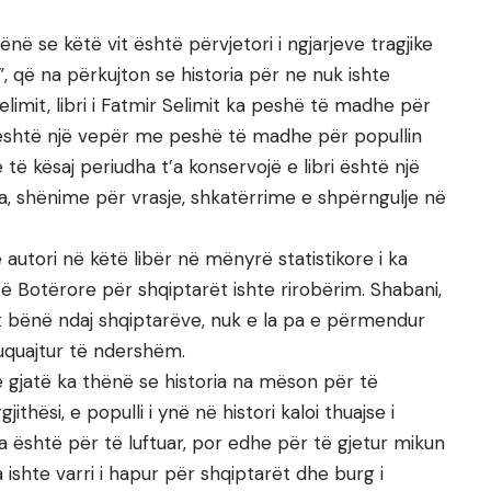
hënë se këtë vit është përvjetori i ngjarjeve tragjike
n”, që na përkujton se historia për ne nuk ishte
limit, libri i Fatmir Selimit ka peshë të madhe për
jo është një vepër me peshë të madhe për popullin
ë të kësaj periudha t’a konservojë e libri është një
 shënime për vrasje, shkatërrime e shpërngulje në
 autori në këtë libër në mënyrë statistikore i ka
të Botërore për shqiptarët ishte rirobërim. Shabani,
t bënë ndaj shqiptarëve, nuk e la pa e përmendur
tuquajtur të ndershëm.
ë gjatë ka thënë se historia na mëson për të
thësi, e populli i ynë në histori kaloi thuajse i
na është për të luftuar, por edhe për të gjetur mikun
a ishte varri i hapur për shqiptarët dhe burg i