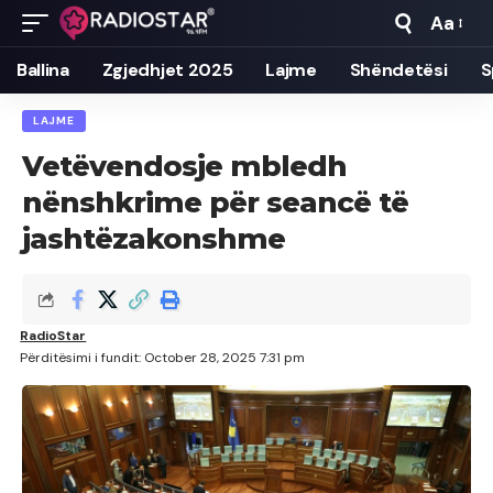
Aa
Font
Resizer
Ballina
Zgjedhjet 2025
Lajme
Shëndetësi
S
LAJME
Vetëvendosje mbledh
nënshkrime për seancë të
jashtëzakonshme
RadioStar
Përditësimi i fundit: October 28, 2025 7:31 pm