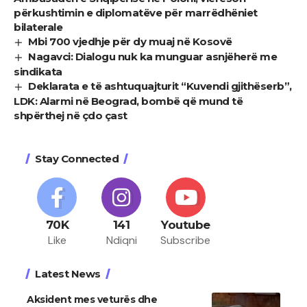
përkushtimin e diplomatëve për marrëdhëniet
bilaterale
Mbi 700 vjedhje për dy muaj në Kosovë
Nagavci: Dialogu nuk ka munguar asnjëherë me
sindikata
Deklarata e të ashtuquajturit “Kuvendi gjithëserb”,
LDK: Alarmi në Beograd, bombë që mund të
shpërthej në çdo çast
Stay Connected
70K
141
Youtube
Like
Ndiqni
Subscribe
Latest News
Aksident mes veturës dhe