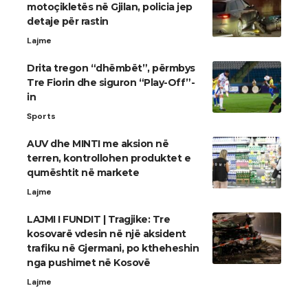
motoçikletës në Gjilan, policia jep
detaje për rastin
Lajme
Drita tregon “dhëmbët”, përmbys
Tre Fiorin dhe siguron “Play-Off”-
in
Sports
AUV dhe MINTI me aksion në
terren, kontrollohen produktet e
qumështit në markete
Lajme
LAJMI I FUNDIT | Tragjike: Tre
kosovarë vdesin në një aksident
trafiku në Gjermani, po ktheheshin
nga pushimet në Kosovë
Lajme