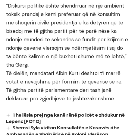
“Diskursi politikë është shëndrruar në një ambient
toksik prandaj e kemi preferuar që në konsultim
me shoqërin civile presidentja e ka detyrën që të
bisedoj me të gjitha partit për të parë nëse ka
ndonjë mundësi të sekondës së fundit për krijimin e
ndonjë qeverie vlersojm se ndërmjetësimi i saj do
ta bënte kalimin e një buxheti shumë më të lehtë,”
tha Gërgi.
Të dielën, mandatari Albin Kurti dështoi t’i marrë
votat e nevojshme për formim të qeverisë së re.
Të gjitha partitë parlamentare deri tash janë
deklaruar pro zgjedhjeve të jashtëzakonshme.
Thellësia prej nga kanë rënë policët e zhdukur në
Lepenc [FOTO]
Shemsi Syla viziton Konsullatën e Kosovës dhe
Ambasadën e Shqipërisë në Poloni, vlerëson