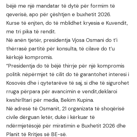
bëjë me një mandatar të dytë për formim të
qeverisë, apo për çështjen e buxhetit 2026.
Kurse të enjten, do të mblidhet kryesia e Kuvendit,
me tri pika të rendit.
Në anën tjetër, presidentja Vjosa Osmani do t’i
thërrasë partitë për konsulta, të cilave do t’u
kërkojë kompromis.
“Presidentja do të bëjë thirrje për një kompromis
politik nëpërmjet të cilit do të garantohet interesi i
Kosovës dhe i qytetarëve të saj, si dhe të sigurohet
rruga përpara për avancimin e vendit,deklaroi
kwshirlltari për media, Bekim Kupina.
Në adresë të Osmanit, 21 organizata të shoqërisë
civile dërguan letër, duke i kërkuar të
ndërmjetësojë për miratimin e Buxhetit 2026 dhe
Planit të Rritjes së BE-së.