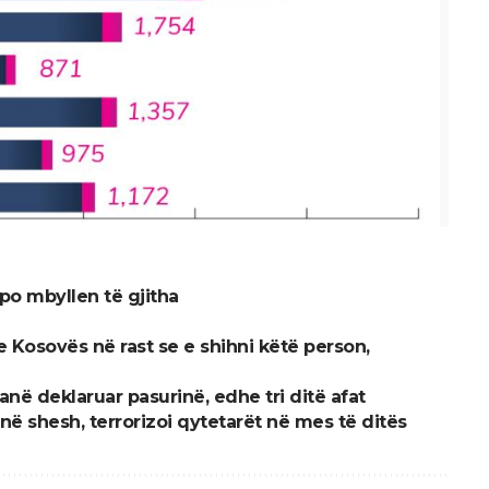
o mbyllen të gjitha
 Kosovës në rast se e shihni këtë person,
anë deklaruar pasurinë, edhe tri ditë afat
në shesh, terrorizoi qytetarët në mes të ditës