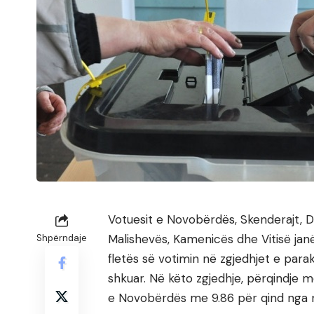
Votuesit e Novobërdës, Skenderajt, Dr
Malishevës, Kamenicës dhe Vitisë j
Shpërndaje
fletës së votimin në zgjedhjet e pa
shkuar. Në këto zgjedhje, përqindje
e Novobërdës me 9.86 për qind nga nu