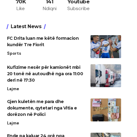
70K
141
Youtube
Like
Ndiqni
Subscribe
Latest News
FC Drita luan me këtë formacion
kundër Tre Fiorit
Sports
Kufizime nesër për kamionët mbi
20 tonë në autoudhë nga ora 11:00
deri në 17:30
Lajme
Gjen kuletën me para dhe
dokumente, qytetari nga Vitia e
dorëzon në Polici
Lajme
Ende pa kaluar 24 orë nga