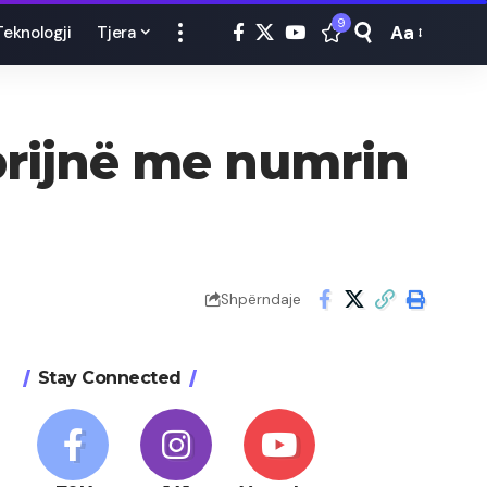
9
Aa
Teknologji
Tjera
Font
Resizer
prijnë me numrin
Shpërndaje
Stay Connected