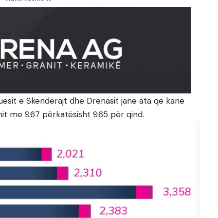
uesit e Skenderajt dhe Drenasit janë ata që kanë
it me 9.67 përkatësisht 9.65 për qind.