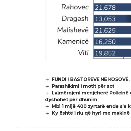
FUNDI I BASTOREVE NË KOSOVË, p
Parashikimi i motit për sot
Lajmërojeni menjëherë Policinë e
dyshohet për dhunim
Mbi 1 mijë 400 zyrtarë ende s’e k
Ky është i riu që hyri me makinë 