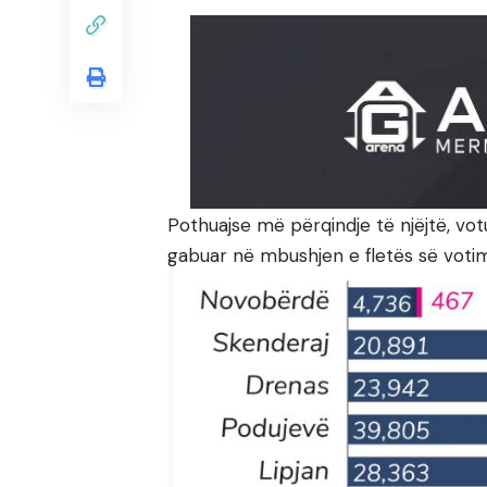
Pothuajse më përqindje të njëjtë, vot
gabuar në mbushjen e fletës së votim