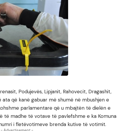
enasit, Podujevës, Lipjanit, Rahovecit, Dragashit,
anë ata që kanë gabuar më shumë në mbushjen e
rakohshme parlamentare që u mbajtën të dielën e
 më të madhe të votave të pavlefshme e ka Komuna
mri i fletëvotimeve brenda kutive të votimit.
- Advertisement -