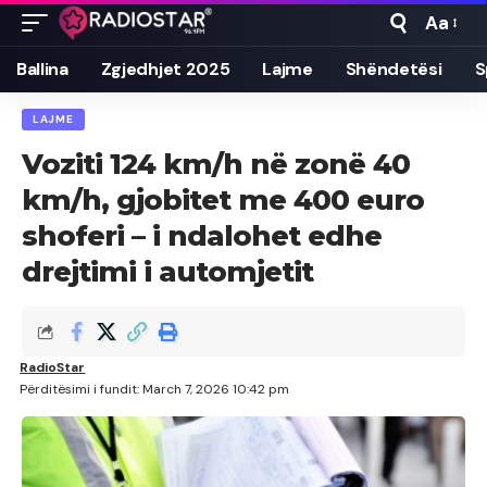
Aa
Font
Resizer
Ballina
Zgjedhjet 2025
Lajme
Shëndetësi
S
LAJME
Voziti 124 km/h në zonë 40
km/h, gjobitet me 400 euro
shoferi – i ndalohet edhe
drejtimi i automjetit
RadioStar
Përditësimi i fundit: March 7, 2026 10:42 pm