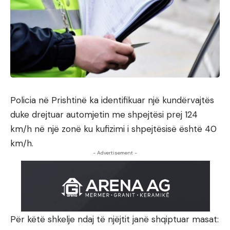
Policia në Prishtinë ka identifikuar një kundërvajtës
duke drejtuar automjetin me shpejtësi prej 124
km/h në një zonë ku kufizimi i shpejtësisë është 40
km/h.
- Advertisement -
Për këtë shkelje ndaj të njëjtit janë shqiptuar masat: