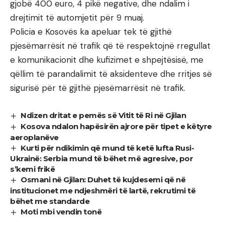
gjobë 400 euro, 4 pikë negative, dhe ndalim i
drejtimit të automjetit për 9 muaj.
Policia e Kosovës ka apeluar tek të gjithë
pjesëmarrësit në trafik që të respektojnë rregullat
e komunikacionit dhe kufizimet e shpejtësisë, me
qëllim të parandalimit të aksidenteve dhe rritjes së
sigurisë për të gjithë pjesëmarrësit në trafik.
Ndizen dritat e pemës së Vitit të Ri në Gjilan
Kosova ndalon hapësirën ajrore për tipet e këtyre
aeroplanëve
Kurti për ndikimin që mund të ketë lufta Rusi-
Ukrainë: Serbia mund të bëhet më agresive, por
s’kemi frikë
Osmani në Gjilan: Duhet të kujdesemi që në
institucionet me ndjeshmëri të lartë, rekrutimi të
bëhet me standarde
Moti mbi vendin tonë