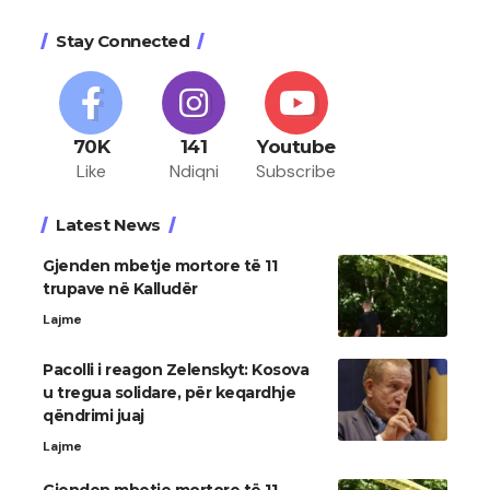
Stay Connected
70K
141
Youtube
Like
Ndiqni
Subscribe
Latest News
Gjenden mbetje mortore të 11
trupave në Kalludër
Lajme
Pacolli i reagon Zelenskyt: Kosova
u tregua solidare, për keqardhje
qëndrimi juaj
Lajme