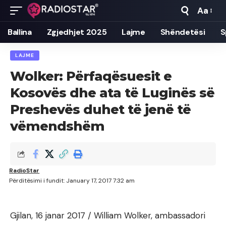
Aa
Font
Resizer
Ballina
Zgjedhjet 2025
Lajme
Shëndetësi
S
LAJME
Wolker: Përfaqësuesit e
Kosovës dhe ata të Luginës së
Preshevës duhet të jenë të
vëmendshëm
RadioStar
Përditësimi i fundit: January 17, 2017 7:32 am
Gjilan, 16 janar 2017 / William Wolker, ambassadori