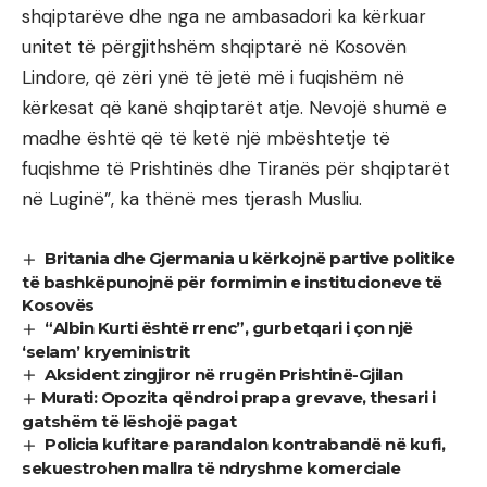
shqiptarëve dhe nga ne ambasadori ka kërkuar
unitet të përgjithshëm shqiptarë në Kosovën
Lindore, që zëri ynë të jetë më i fuqishëm në
kërkesat që kanë shqiptarët atje. Nevojë shumë e
madhe është që të ketë një mbështetje të
fuqishme të Prishtinës dhe Tiranës për shqiptarët
në Luginë”, ka thënë mes tjerash Musliu.
Britania dhe Gjermania u kërkojnë partive politike
të bashkëpunojnë për formimin e institucioneve të
Kosovës
“Albin Kurti është rrenc”, gurbetqari i çon një
‘selam’ kryeministrit
Aksident zingjiror në rrugën Prishtinë-Gjilan
​Murati: Opozita qëndroi prapa grevave, thesari i
gatshëm të lëshojë pagat
Policia kufitare parandalon kontrabandë në kufi,
sekuestrohen mallra të ndryshme komerciale