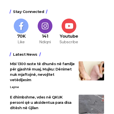
Stay Connected
70K
141
Youtube
Like
Ndiqni
Subscribe
Latest News
Mbi 1300 raste të dhunës në familje
për gjashtë muaj, Mujku: Dënimet
nuk mjaftojnë, nevojitet
vetëdijesim
Lajme
E dhimbshme, vdes në QKUK
personi që u aksidentua para disa
ditësh në Gjilan