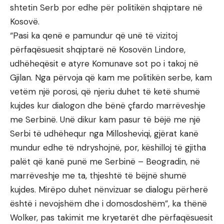
shtetin Serb por edhe për politikën shqiptare në
Kosovë.
“Pasi ka qenë e pamundur që unë të vizitoj
përfaqësuesit shqiptarë në Kosovën Lindore,
udhëheqësit e atyre Komunave sot po i takoj në
Gjilan. Nga përvoja që kam me politikën serbe, kam
vetëm një porosi, që njeriu duhet të ketë shumë
kujdes kur dialogon dhe bënë çfardo marrëveshje
me Serbinë. Unë dikur kam pasur të bëjë me një
Serbi të udhëhequr nga Millosheviqi, gjërat kanë
mundur edhe të ndryshojnë, por, këshilloj të gjitha
palët që kanë punë me Serbinë – Beogradin, në
marrëveshje me ta, thjeshtë të bëjnë shumë
kujdes. Mirëpo duhet nënvizuar se dialogu përherë
është i nevojshëm dhe i domosdoshëm”, ka thënë
Wolker, pas takimit me kryetarët dhe përfaqësuesit