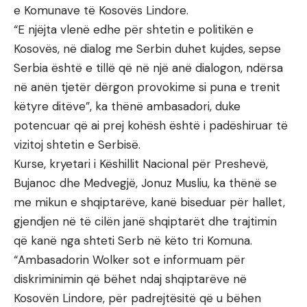
e Komunave të Kosovës Lindore.
“E njëjta vlenë edhe për shtetin e politikën e
Kosovës, në dialog me Serbin duhet kujdes, sepse
Serbia është e tillë që në një anë dialogon, ndërsa
në anën tjetër dërgon provokime si puna e trenit
këtyre ditëve”, ka thënë ambasadori, duke
potencuar që ai prej kohësh është i padëshiruar të
vizitoj shtetin e Serbisë.
Kurse, kryetari i Këshillit Nacional për Preshevë,
Bujanoc dhe Medvegjë, Jonuz Musliu, ka thënë se
me mikun e shqiptarëve, kanë biseduar për hallet,
gjendjen në të cilën janë shqiptarët dhe trajtimin
që kanë nga shteti Serb në këto tri Komuna.
“Ambasadorin Wolker sot e informuam për
diskriminimin që bëhet ndaj shqiptarëve në
Kosovën Lindore, për padrejtësitë që u bëhen