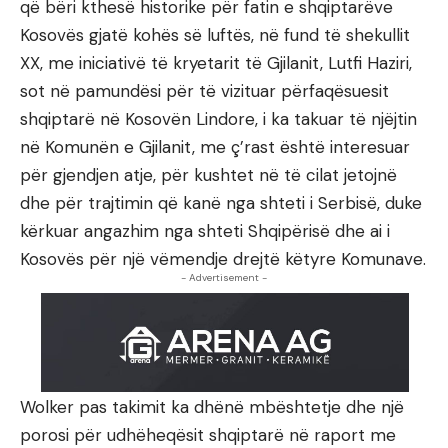
që bëri kthesë historike për fatin e shqiptarëve
Kosovës gjatë kohës së luftës, në fund të shekullit
XX, me iniciativë të kryetarit të Gjilanit, Lutfi Haziri,
sot në pamundësi për të vizituar përfaqësuesit
shqiptarë në Kosovën Lindore, i ka takuar të njëjtin
në Komunën e Gjilanit, me ç’rast është interesuar
për gjendjen atje, për kushtet në të cilat jetojnë
dhe për trajtimin që kanë nga shteti i Serbisë, duke
kërkuar angazhim nga shteti Shqipërisë dhe ai i
Kosovës për një vëmendje drejtë këtyre Komunave.
- Advertisement -
Wolker pas takimit ka dhënë mbështetje dhe një
porosi për udhëheqësit shqiptarë në raport me