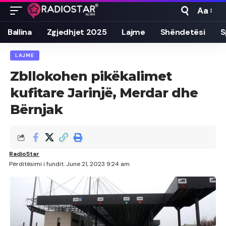
Aa
Font
Resizer
Ballina
Zgjedhjet 2025
Lajme
Shëndetësi
S
LAJME
Zbllokohen pikëkalimet
kufitare Jarinjë, Merdar dhe
Bërnjak
RadioStar
Përditësimi i fundit: June 21, 2023 9:24 am