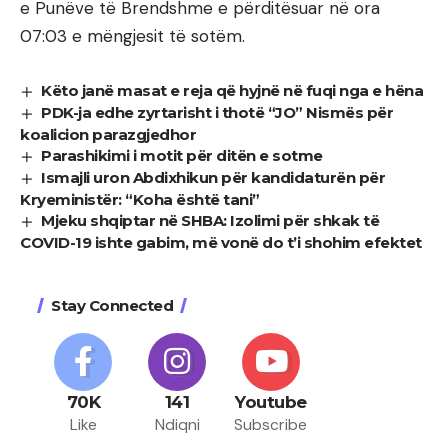
e Punëve të Brendshme e përditësuar në ora
07:03 e mëngjesit të sotëm.
Këto janë masat e reja që hyjnë në fuqi nga e hëna
PDK-ja edhe zyrtarisht i thotë “JO” Nismës për
koalicion parazgjedhor
Parashikimi i motit për ditën e sotme
Ismajli uron Abdixhikun për kandidaturën për
Kryeministër: “Koha është tani”
Mjeku shqiptar në SHBA: Izolimi për shkak të
COVID-19 ishte gabim, më vonë do t’i shohim efektet
Stay Connected
70K
141
Youtube
Like
Ndiqni
Subscribe