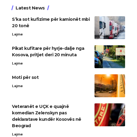
Latest News
S’ka sot kufizime për kamionët mbi
20 tonë
Lajme
Pikat kufitare për hyrje-dalje nga
Kosova, pritjet deri 20 minuta
Lajme
Moti për sot
Lajme
Veteranët e UÇK e quajnë
komedian Zelenskyn pas
deklaratave kundër Kosovës në
Beograd
Lajme