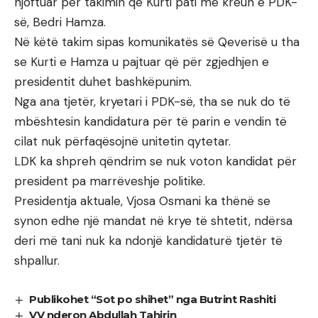
njoftuar për takimin që Kurti pati me kreun e PDK-
së, Bedri Hamza.
Në këtë takim sipas komunikatës së Qeverisë u tha
se Kurti e Hamza u pajtuar që për zgjedhjen e
presidentit duhet bashkëpunim.
Nga ana tjetër, kryetari i PDK-së, tha se nuk do të
mbështesin kandidatura për të parin e vendin të
cilat nuk përfaqësojnë unitetin qytetar.
LDK ka shpreh qëndrim se nuk voton kandidat për
president pa marrëveshje politike.
Presidentja aktuale, Vjosa Osmani ka thënë se
synon edhe një mandat në krye të shtetit, ndërsa
deri më tani nuk ka ndonjë kandidaturë tjetër të
shpallur.
Publikohet “Sot po shihet” nga Butrint Rashiti
VV nderon Abdullah Tahirin