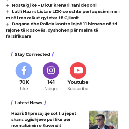
Nostalgjike – Dikur krenari, tani deponi
Lutfi Haziri: Lista e LDK-së është përfaqësimi më i
mirë i mozaikut qytetar të Gjilanit
Dogana dhe Policia kontrollojnë 11 biznese në tri
rajone të Kosovës, dyshohen për mallra të
fal:sifikuara
Stay Connected
70K
141
Youtube
Like
Ndiqni
Subscribe
Latest News
Haziri: Shpresoj që sot t’u jepet
shans zgjidhjeve politike për
normalizimin e Kuvendit