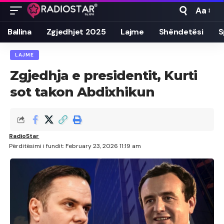
Aa
Font
Resizer
Ballina
Zgjedhjet 2025
Lajme
Shëndetësi
S
LAJME
Zgjedhja e presidentit, Kurti
sot takon Abdixhikun
RadioStar
Përditësimi i fundit: February 23, 2026 11:19 am