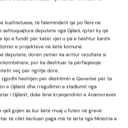
ë kushtetuese, të faleminderit që po fleni në
e ashtuquajtura deputete nga Gjilani, qytet ky që
 kjo e fundit për katër vjet u pa e heshtur karshi
izimin e projekteve në këtë komunë.
ë deputete, dorën zemër ka arritur rezultate si
rkombëtare, por ka dështuar ta përfaqësojë
etit veç për ngritje dore.
, zgjodhi heshtjen për dështimin e Qeverisë për ta
n e Gjilanit dhe rregullimin e stadiumit nga
yetar i Gjilanit, duke lënë kryeqendrën e Anamoravës
 qeli gojën as kur këtë muaj u futen në grevë
tar të cilët kërkuan paga më të larta nga Ministria e