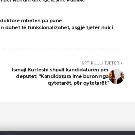
00 doktorë mbeten pa punë
 duhet të funksionalizohet, asgjë tjetër nuk i
ARTIKULLI TJETËR
Ismajl Kurteshi shpall kandidaturën për
deputet: “Kandidatura ime buron nga
qytetarët, për qytetarët”