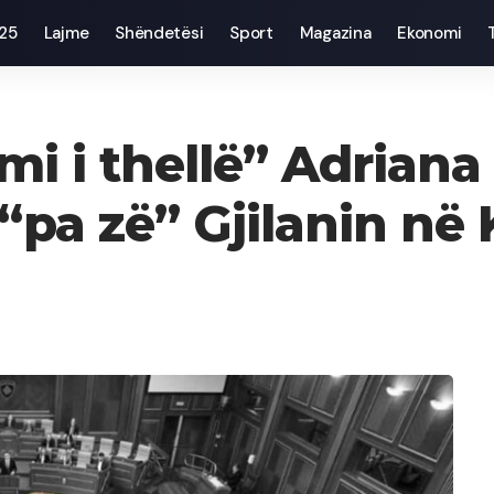
025
Lajme
Shëndetësi
Sport
Magazina
Ekonomi
i i thellë” Adriana
 “pa zë” Gjilanin n