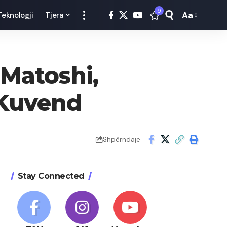
9
Aa
Teknologji
Tjera
Font
Resizer
 Matoshi,
ë Kuvend
Shpërndaje
Stay Connected