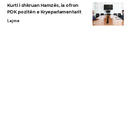
Kurti i shkruan Hamzës, ia ofron
PDK pozitën e Kryeparlamentarit
Lajme