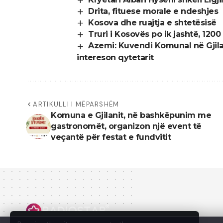
Drita, fituese morale e ndeshjes
Kosova dhe ruajtja e shtetësisë
Truri i Kosovës po ik jashtë, 12
Azemi: Kuvendi Komunal në Gjilan
intereson qytetarit
ARTIKULLI I MËPARSHËM
Komuna e Gjilanit, në bashkëpunim me
gastronomët, organizon një event të
veçantë për festat e fundvitit