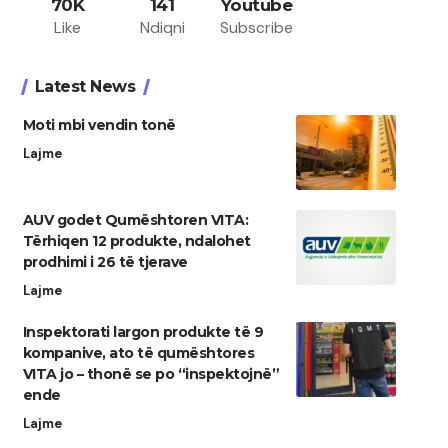
70K
141
Youtube
Like
Ndiqni
Subscribe
Latest News
Moti mbi vendin tonë
Lajme
AUV godet Qumështoren VITA:
Tërhiqen 12 produkte, ndalohet
prodhimi i 26 të tjerave
Lajme
Inspektorati largon produkte të 9
kompanive, ato të qumështores
VITA jo – thonë se po “inspektojnë”
ende
Lajme