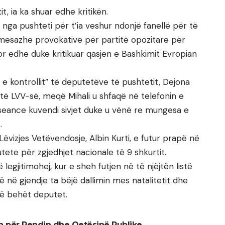
it, ia ka shuar edhe kritikën.
 nga pushteti për t’ia veshur ndonjë fanellë për të
mesazhe provokative për partitë opozitare për
 por edhe duke kritikuar qasjen e Bashkimit Evropian
e kontrollit” të deputetëve të pushtetit, Dejona
e të LVV-së, meqë Mihali u shfaqë në telefonin e
 seance kuvendi sivjet duke u vënë re mungesa e
.
 Lëvizjes Vetëvendosje, Albin Kurti, e futur prapë në
tete për zgjedhjet nacionale të 9 shkurtit.
legjitimohej, kur e sheh futjen në të njëjtën listë
të në gjendje ta bëjë dallimin mes natalitetit dhe
, të behët deputet.
jin për Rendin dhe Qetësinë Publike