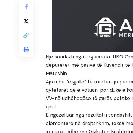
Një sondazh nga organizata “UBO Omni
deputetet më pasive të Kuvendit të 
Matoshin.
Ajo u bë “e gjallë” të martën, jo pë
qytetarët që e votuan, por duke e ko
VV-në udhëheqëse të garës politike 
qind.
E ngazëlluar nga rezultati i sondazhi
elementare në drejtshkrim, teksa me g
ironizojë edhe me Gjykatën Kushtetue