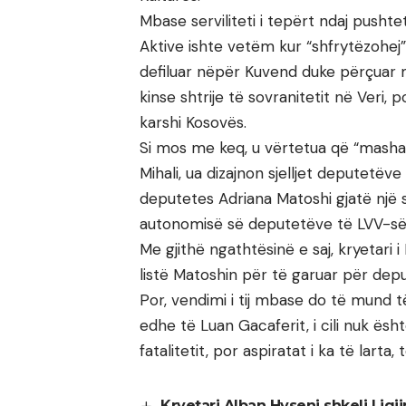
Mbase serviliteti i tepërt ndaj pushtet
Aktive ishte vetëm kur “shfrytëzohej”
defiluar nëpër Kuvend duke përçuar 
kinse shtrije të sovranitetit në Veri,
karshi Kosovës.
Si mos me keq, u vërtetua që “masha 
Mihali, ua dizajnon sjelljet deputetëv
deputetes Adriana Matoshi gjatë një
autonomisë së deputetëve të LVV-së
Me gjithë ngathtësinë e saj, kryetari i
listë Matoshin për të garuar për depu
Por, vendimi i tij mbase do të mund të 
edhe të Luan Gacaferit, i cili nuk ësh
fatalitetit, por aspiratat i ka të larta
Kryetari Alban Hyseni shkeli Lig