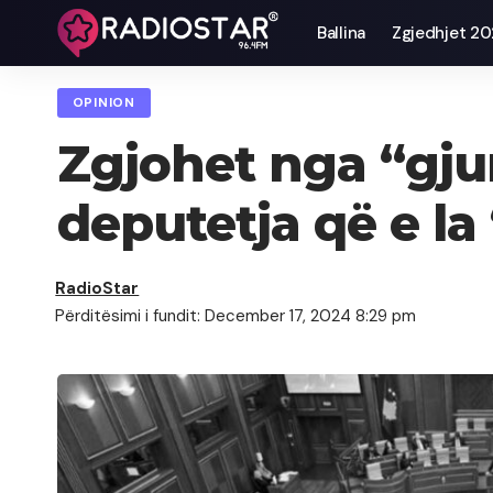
Ballina
Zgjedhjet 2
OPINION
Zgjohet nga “gjum
deputetja që e la
RadioStar
Përditësimi i fundit: December 17, 2024 8:29 pm