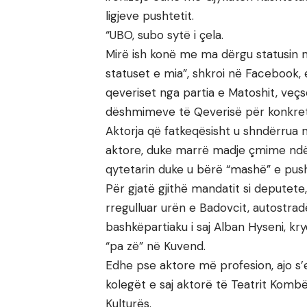
ligjeve pushtetit.
“UBO, subo sytë i çela.
Mirë ish konë me ma dërgu statusin n
statuset e mia”, shkroi në Facebook, 
qeveriset nga partia e Matoshit, veçse
dëshmimeve të Qeverisë për konkret
Aktorja që fatkeqësisht u shndërrua n
aktore, duke marrë madje çmime ndë
qytetarin duke u bërë “mashë” e pusht
Për gjatë gjithë mandatit si deputete
rregulluar urën e Badovcit, autostradë
bashkëpartiaku i saj Alban Hyseni, kr
“pa zë” në Kuvend.
Edhe pse aktore më profesion, ajo s’e
kolegët e saj aktorë të Teatrit Kombë
Kulturës.