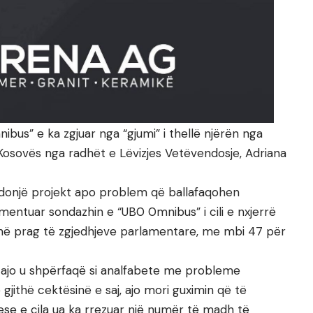
bus” e ka zgjuar nga “gjumi” i thellë njërën nga
Kosovës nga radhët e Lëvizjes Vetëvendosje, Adriana
r ndonjë projekt apo problem që ballafaqohen
mentuar sondazhin e “UB0 0mnibus” i cili e nxjerrë
në prag të zgjedhjeve parlamentare, me mbi 47 për
t, ajo u shpërfaqë si analfabete me probleme
jithë cektësinë e saj, ajo mori guximin që të
se e cila ua ka rrezuar një numër të madh të