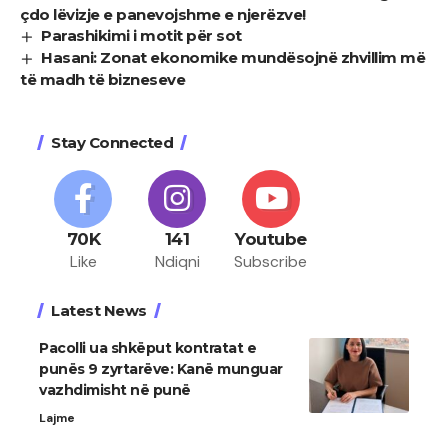
çdo lëvizje e panevojshme e njerëzve!
Parashikimi i motit për sot
Hasani: Zonat ekonomike mundësojnë zhvillim më
të madh të bizneseve
Stay Connected
70K
141
Youtube
Like
Ndiqni
Subscribe
Latest News
Pacolli ua shkëput kontratat e
punës 9 zyrtarëve: Kanë munguar
vazhdimisht në punë
Lajme