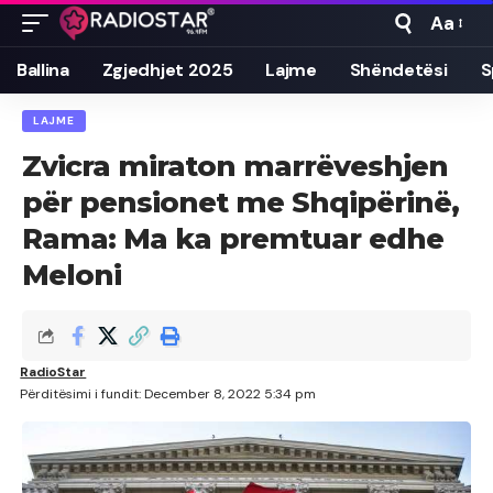
Aa
Font
Resizer
Ballina
Zgjedhjet 2025
Lajme
Shëndetësi
S
LAJME
Zvicra miraton marrëveshjen
për pensionet me Shqipërinë,
Rama: Ma ka premtuar edhe
Meloni
RadioStar
Përditësimi i fundit: December 8, 2022 5:34 pm