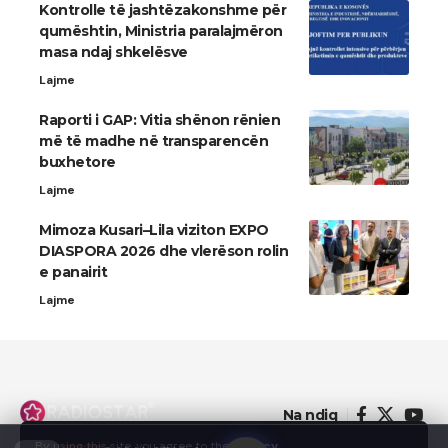
Kontrolle të jashtëzakonshme për
qumështin, Ministria paralajmëron
masa ndaj shkelësve
Lajme
Raporti i GAP: Vitia shënon rënien
më të madhe në transparencën
buxhetore
Lajme
Mimoza Kusari–Lila viziton EXPO
DIASPORA 2026 dhe vlerëson rolin
e panairit
Lajme
Na ndiq
By using this site, you agree to the
Privacy