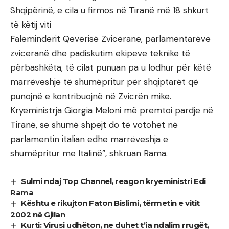
Shqipërinë, e cila u firmos në Tiranë më 18 shkurt
të këtij viti
Faleminderit Qeverisë Zvicerane, parlamentarëve
zviceranë dhe padiskutim ekipeve teknike të
përbashkëta, të cilat punuan pa u lodhur për këtë
marrëveshje të shumëpritur për shqiptarët që
punojnë e kontribuojnë në Zvicrën mike.
Kryeministrja Giorgia Meloni më premtoi pardje në
Tiranë, se shumë shpejt do të votohet në
parlamentin italian edhe marrëveshja e
shumëpritur me Italinë”, shkruan Rama.
Sulmi ndaj Top Channel, reagon kryeministri Edi
Rama
Kështu e rikujton Faton Bislimi, tërmetin e vitit
2002 në Gjilan
Kurti: Virusi udhëton, ne duhet t’ia ndalim rrugët,