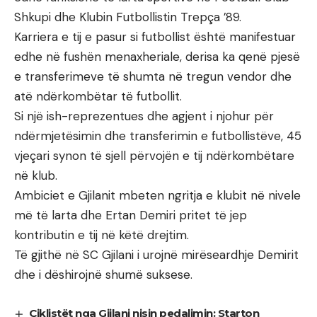
Shkupi dhe Klubin Futbollistin Trepça ’89.
Karriera e tij e pasur si futbollist është manifestuar
edhe në fushën menaxheriale, derisa ka qenë pjesë
e transferimeve të shumta në tregun vendor dhe
atë ndërkombëtar të futbollit.
Si një ish-reprezentues dhe agjent i njohur për
ndërmjetësimin dhe transferimin e futbollistëve, 45
vjeçari synon të sjell përvojën e tij ndërkombëtare
në klub.
Ambiciet e Gjilanit mbeten ngritja e klubit në nivele
më të larta dhe Ertan Demiri pritet të jep
kontributin e tij në këtë drejtim.
Të gjithë në SC Gjilani i urojnë mirëseardhje Demirit
dhe i dëshirojnë shumë suksese.
Çiklistët nga Gjilani nisin pedalimin: Starton