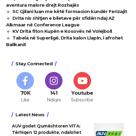
aventura malore drejt Rozhajës
SC Gjilani luan me këtë formacion kundër Ferizajit
Drita nis shitjen e biletave për sfidën ndaj AZ
Alkmaar në Conference League
KV Drita fiton Kupën e Kosovës në Volejboll
Tabela në Superligë, Drita kalon Llapin, i afrohet
Ballkanit
Stay Connected
70K
141
Youtube
Like
Ndiqni
Subscribe
Latest News
AUV godet Qumështoren VITA:
Tërhiqen 12 produkte, ndalohet