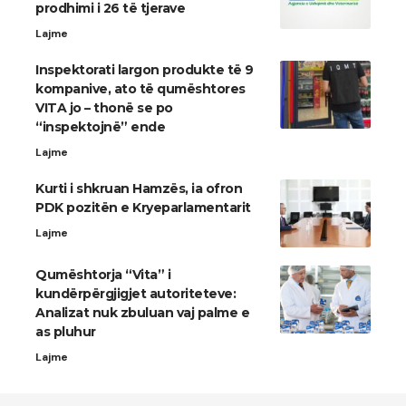
prodhimi i 26 të tjerave
Lajme
Inspektorati largon produkte të 9
kompanive, ato të qumështores
VITA jo – thonë se po
“inspektojnë” ende
Lajme
Kurti i shkruan Hamzës, ia ofron
PDK pozitën e Kryeparlamentarit
Lajme
Qumështorja “Vita” i
kundërpërgjigjet autoriteteve:
Analizat nuk zbuluan vaj palme e
as pluhur
Lajme