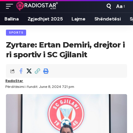
Aa
Font
Resizer
Ballina
Zgjedhjet 2025
Lajme
Shëndetësi
S
SPORTS
Zyrtare: Ertan Demiri, drejtor i
ri sportiv i SC Gjilanit
RadioStar
Përditësimi i fundit: June 8, 2024 7:21 pm