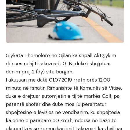
Gjykata Themelore në Gjilan ka shpall Aktgjykim
dënues ndaj të akuzuarit G. B., duke i shqiptuar
dënim prej 2 (dy) vite burgim.
I akuzuari me datë 01.07.2019 rreth orës 12:00
minuta në fshatin Rimanishtë të Komunës së Vitisë,
duke e drejtuar automjetin e tij të markës Golf, pa
patentë shofer dhe duke mos i’u përshtatur
shpejtësinë e lëvizjes në vendbanim, ku shpejtësia
ka qenë e paraparë 50 km/h, ndërsa në bazë të
ekspertizës së komunikacionit i akuzuari ka zhvilluar