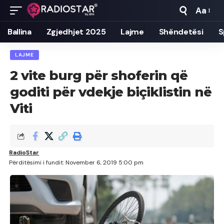
Aa
Font
Resizer
Ballina
Zgjedhjet 2025
Lajme
Shëndetësi
S
LAJME
2 vite burg për shoferin që
goditi për vdekje biçiklistin në
Viti
RadioStar
Përditësimi i fundit: November 6, 2019 5:00 pm