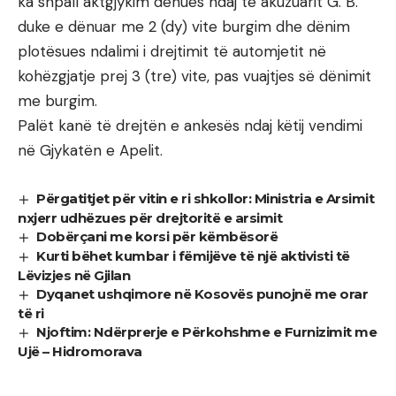
ka shpall aktgjykim dënues ndaj të akuzuarit G. B.
duke e dënuar me 2 (dy) vite burgim dhe dënim
plotësues ndalimi i drejtimit të automjetit në
kohëzgjatje prej 3 (tre) vite, pas vuajtjes së dënimit
me burgim.
Palët kanë të drejtën e ankesës ndaj këtij vendimi
në Gjykatën e Apelit.
Përgatitjet për vitin e ri shkollor: Ministria e Arsimit
nxjerr udhëzues për drejtoritë e arsimit
Dobërçani me korsi për këmbësorë
Kurti bëhet kumbar i fëmijëve të një aktivisti të
Lëvizjes në Gjilan
Dyqanet ushqimore në Kosovës punojnë me orar
të ri
Njoftim: Ndërprerje e Përkohshme e Furnizimit me
Ujë – Hidromorava