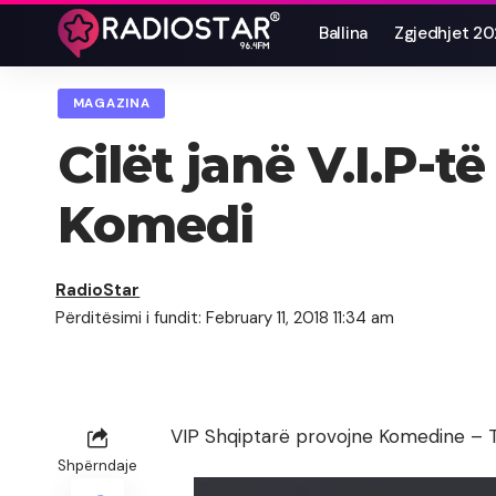
Ballina
Zgjedhjet 2
MAGAZINA
Cilët janë V.I.P-
Komedi
RadioStar
Përditësimi i fundit: February 11, 2018 11:34 am
VIP Shqiptarë provojne Komedine – 
Shpërndaje