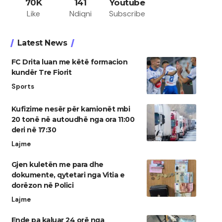
70K
141
Youtube
Like
Ndiqni
Subscribe
Latest News
FC Drita luan me këtë formacion
kundër Tre Fiorit
Sports
Kufizime nesër për kamionët mbi
20 tonë në autoudhë nga ora 11:00
deri në 17:30
Lajme
Gjen kuletën me para dhe
dokumente, qytetari nga Vitia e
dorëzon në Polici
Lajme
Ende pa kaluar 24 orë nga