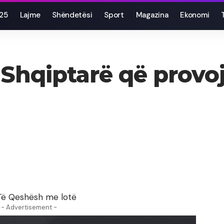
025
Lajme
Shëndetësi
Sport
Magazina
Ekonomi
të Shqiptarë që prov
Të Qeshësh me lotë
- Advertisement -