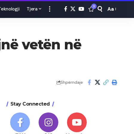
9
Aa
Teknologji
Tjera
Font
Resizer
ojnë vetën në
Shpërndaje
Stay Connected