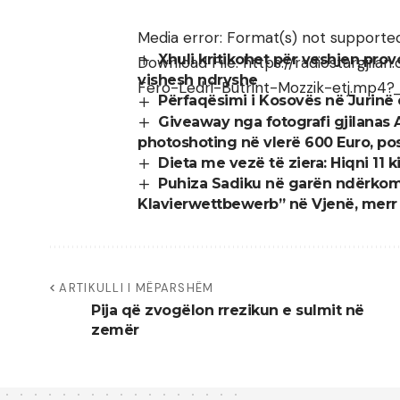
Media error: Format(s) not supporte
Xhuli kritikohet për veshjen prov
Download File: https://radiostargj
vishesh ndryshe
Fero-Ledri-Butrint-Mozzik-etj.mp4?
Përfaqësimi i Kosovës në Jurinë 
Giveaway nga fotografi gjilanas
photoshoting në vlerë 600 Euro, po
Dieta me vezë të ziera: Hiqni 11 
Puhiza Sadiku në garën ndërkomb
Klavierwettbewerb” në Vjenë, merr
ARTIKULLI I MËPARSHËM
Pija që zvogëlon rrezikun e sulmit në
zemër