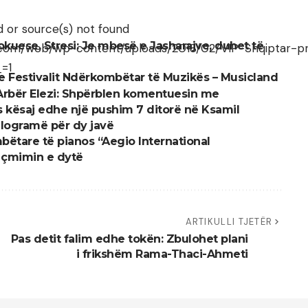
d or source(s) not found
okuese, Stresi: Je mbesë e Jasharajve, duhet të
ilan.com/web/wp-content/uploads/2018/02/VIP-Shqiptar
_=1
e Festivalit Ndërkombëtar të Muzikës – Musicland
 Arbër Elezi: Shpërblen komentuesin me
s kësaj edhe një pushim 7 ditorë në Ksamil
kilogramë për dy javë
ëtare të pianos “Aegio International
 çmimin e dytë
ARTIKULLI TJETËR
Pas detit falim edhe tokën: Zbulohet plani
i frikshëm Rama-Thaci-Ahmeti