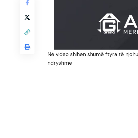
Në video shihen shumë ftyra të njohu
ndryshme
Video
Player