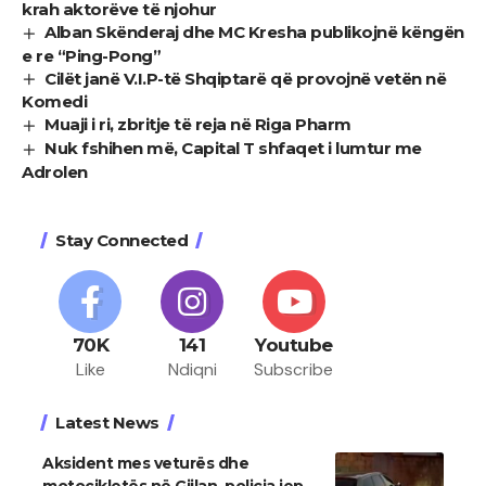
krah aktorëve të njohur
Alban Skënderaj dhe MC Kresha publikojnë këngën
e re “Ping-Pong”
Cilët janë V.I.P-të Shqiptarë që provojnë vetën në
Komedi
Muaji i ri, zbritje të reja në Riga Pharm
Nuk fshihen më, Capital T shfaqet i lumtur me
Adrolen
Stay Connected
70K
141
Youtube
Like
Ndiqni
Subscribe
Latest News
Aksident mes veturës dhe