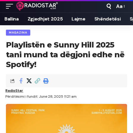
Aa
Font
Resizer
Ballina
Zgjedhjet 2025
Lajme
Shëndetësi
S
MAGAZINA
Playlistën e Sunny Hill 2025
tani mund ta dëgjoni edhe në
Spotify!
RadioStar
Përditësimi i fundit: June 28, 2025 11:21 am