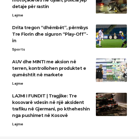
motoçikletës në Gjilan, policia jep
detaje për rastin
Lajme
Drita tregon “dhëmbët”, përmbys
Tre Fiorin dhe siguron “Play-Off”-
in
Sports
AUV dhe MINTI me aksion në
terren, kontrollohen produktet e
qumështit në markete
Lajme
LAJMI I FUNDIT | Tragjike: Tre
kosovarë vdesin në një aksident
trafiku në Gjermani, po ktheheshin
nga pushimet në Kosovë
Lajme