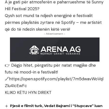
A je gati për atmosferën e paharrueshme të Sunny
Hill Festival 2025?
Qysh sot mund ta ndjesh energjinë e festivalit
përmes playlistës zyrtare në Spotify – me artistët
që do të ndezin skenën këtë verë!
- Advertisement -
👉 Dëgjo hitet, përgatitu për natat magjike dhe
futu në mood-in e festivalit!
🔗https://open.spotify.com/playlist/7m5dwavWoVql
Zlu4IcEwFc
KLIKO KËTU HYN DIREKT
Pjesë e filmit turk, Vedat Bajrami i “Stupcave” luan