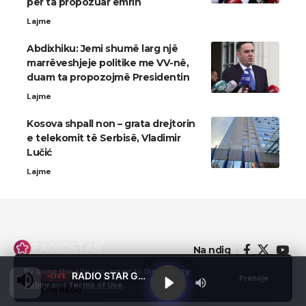
për ta propozuar emrin
Lajme
Abdixhiku: Jemi shumë larg një
marrëveshjeje politike me VV-në,
duam ta propozojmë Presidentin
Lajme
Kosova shpall non – grata drejtorin
e telekomit të Serbisë, Vladimir
Lučić
Lajme
Na ndiq
By using this site, you agree to the
Privacy
RADIO STAR GJILAN
LIVE
Pranoje
Policy
and
Terms of Use
.
Live Radio
© 2022 - Domainterm.com - All Rights Reserved.