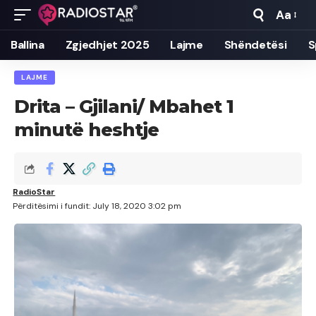
Aa
Font
Resizer
Ballina
Zgjedhjet 2025
Lajme
Shëndetësi
S
LAJME
Drita – Gjilani/ Mbahet 1
minutë heshtje
RadioStar
Përditësimi i fundit: July 18, 2020 3:02 pm