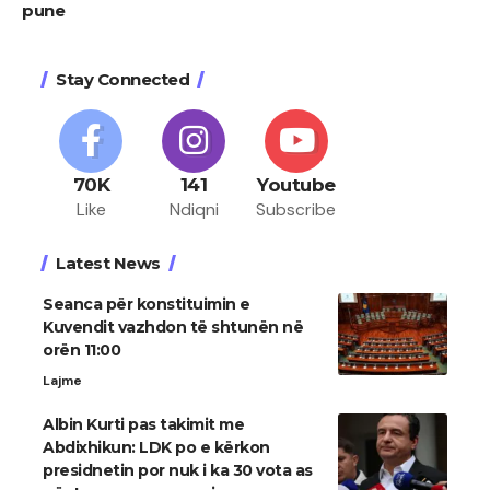
pune
Stay Connected
70K
141
Youtube
Like
Ndiqni
Subscribe
Latest News
Seanca për konstituimin e
Kuvendit vazhdon të shtunën në
orën 11:00
Lajme
Albin Kurti pas takimit me
Abdixhikun: LDK po e kërkon
presidnetin por nuk i ka 30 vota as