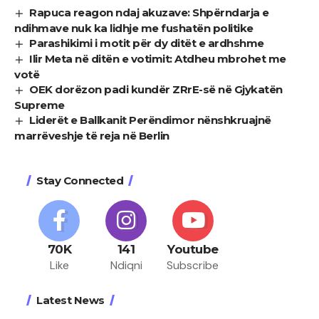
Rapuca reagon ndaj akuzave: Shpërndarja e
ndihmave nuk ka lidhje me fushatën politike
Parashikimi i motit për dy ditët e ardhshme
Ilir Meta në ditën e votimit: Atdheu mbrohet me
votë
OEK dorëzon padi kundër ZRrE-së në Gjykatën
Supreme
Liderët e Ballkanit Perëndimor nënshkruajnë
marrëveshje të reja në Berlin
Stay Connected
70K
141
Youtube
Like
Ndiqni
Subscribe
Latest News