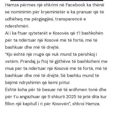
Hamza përmes një shkrimi në Facebook ka thënë
se nominimin për kryeministër e ka pranuar që të
udhëheq me përgjegjësi, transparencë e
ndershmëri.
Ai i ka ftuar qytetarët e Kosovës që t’I bashkohën
për ta ndërtuar një Kosovë më të fortë, më të
bashkuar dhe më të drejtë.
“Kjo është një rrugë që nuk mund ta përshkoj i
vetëm. Prandaj, ju ftoj të gjithëve të bashkoheni me
mua për ta ndërtuar një Kosovë më të fortë, më të
bashkuar dhe më të drejtë. Së bashku mund të
bëjmë ndryshimin që kemi pritur.
Është koha për të besuar në të ardhmen tonë dhe
për t’u angazhuar që 9 shkurti 2025 të jetë dita kur
fillon një kapitull i ri për Kosovën”, shkroi Hamza.