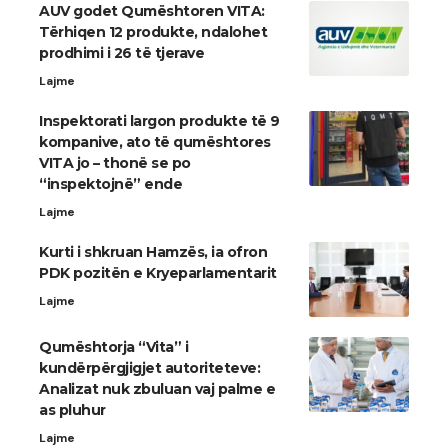
AUV godet Qumështoren VITA:
Tërhiqen 12 produkte, ndalohet
prodhimi i 26 të tjerave
Lajme
Inspektorati largon produkte të 9
kompanive, ato të qumështores
VITA jo – thonë se po
“inspektojnë” ende
Lajme
Kurti i shkruan Hamzës, ia ofron
PDK pozitën e Kryeparlamentarit
Lajme
Qumështorja “Vita” i
kundërpërgjigjet autoriteteve:
Analizat nuk zbuluan vaj palme e
as pluhur
Lajme