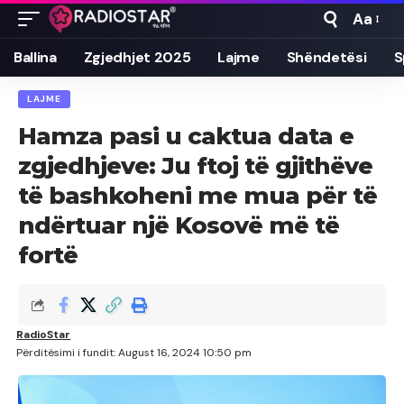
Aa
Font
Resizer
Ballina
Zgjedhjet 2025
Lajme
Shëndetësi
S
LAJME
Hamza pasi u caktua data e
zgjedhjeve: Ju ftoj të gjithëve
të bashkoheni me mua për të
ndërtuar një Kosovë më të
fortë
RadioStar
Përditësimi i fundit: August 16, 2024 10:50 pm