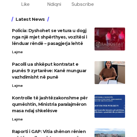
Like
Ndiqni
Subscribe
Latest News
Policia: Dyshohet se vetura u dogj
nga një mjet shpërthyes, vozitësi i
lënduar rëndë – pasagjerja lehtë
Lajme
Pacolli ua shkëput kontratat e
punës 9 zyrtarëve: Kanë munguar
vazhdimisht në punë
Lajme
Kontrolle të jashtëzakonshme për
qumështin, Ministria paralajmëron
masa ndaj shkelësve
Lajme
Raporti i GAP: Vitia shënon rënien