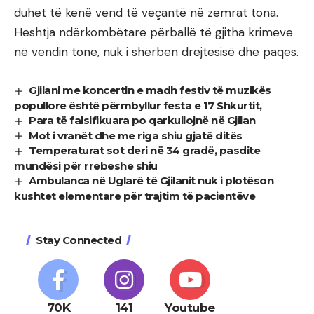
duhet të kenë vend të veçantë në zemrat tona.
Heshtja ndërkombëtare përballë të gjitha krimeve
në vendin tonë, nuk i shërben drejtësisë dhe paqes.
Gjilani me koncertin e madh festiv të muzikës
popullore është përmbyllur festa e 17 Shkurtit,
Para të falsifikuara po qarkullojnë në Gjilan
Mot i vranët dhe me riga shiu gjatë ditës
Temperaturat sot deri në 34 gradë, pasdite
mundësi për rrebeshe shiu
Ambulanca në Uglarë të Gjilanit nuk i plotëson
kushtet elementare për trajtim të pacientëve
Stay Connected
70K
141
Youtube