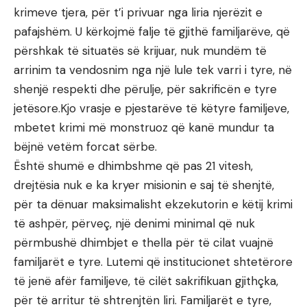
krimeve tjera, për t’i privuar nga liria njerëzit e
pafajshëm. U kërkojmë falje të gjithë familjarëve, që
përshkak të situatës së krijuar, nuk mundëm të
arrinim ta vendosnim nga një lule tek varri i tyre, në
shenjë respekti dhe përulje, për sakrificën e tyre
jetësore.Kjo vrasje e pjestarëve të këtyre familjeve,
mbetet krimi më monstruoz që kanë mundur ta
bëjnë vetëm forcat sërbe.
Është shumë e dhimbshme që pas 21 vitesh,
drejtësia nuk e ka kryer misionin e saj të shenjtë,
për ta dënuar maksimalisht ekzekutorin e këtij krimi
të ashpër, përveç, një denimi minimal që nuk
përmbushë dhimbjet e thella për të cilat vuajnë
familjarët e tyre. Lutemi që institucionet shtetërore
të jenë afër familjeve, të cilët sakrifikuan gjithçka,
për të arritur të shtrenjtën liri. Familjarët e tyre,