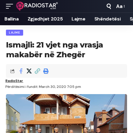
Aa
Font
Resizer
Ballina
Zgjedhjet 2025
Lajme
Shëndetësi
S
LAJME
Ismajli: 21 vjet nga vrasja
makabër në Zhegër
RadioStar
Përditësimi i fundit: March 30, 2020 7:05 pm