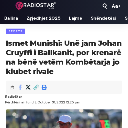
Aa
Font
Resizer
Ballina
Zgjedhjet 2025
Lajme
Shëndetësi
S
SPORTS
Ismet Munishi: Unë jam Johan
Cruyffi i Ballkanit, por krenarë
na bënë vetëm Kombëtarja jo
klubet rivale
RadioStar
Përditësimi i fundit: October 31, 2022 12:25 pm