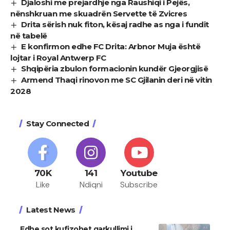
Djaloshi me prejardhje nga Raushiqi i Pejës,
nënshkruan me skuadrën Servette të Zvicres
Drita sërish nuk fiton, kësaj radhe as nga i fundit
në tabelë
E konfirmon edhe FC Drita: Arbnor Muja është
lojtar i Royal Antwerp FC
Shqipëria zbulon formacionin kundër Gjeorgjisë
Armend Thaqi rinovon me SC Gjilanin deri në vitin
2028
Stay Connected
70K
141
Youtube
Like
Ndiqni
Subscribe
Latest News
​Edhe sot kufizohet qarkullimi i