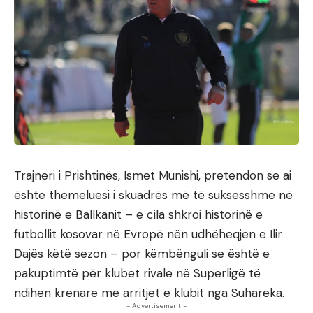
Trajneri i Prishtinës, Ismet Munishi, pretendon se ai
është themeluesi i skuadrës më të suksesshme në
historinë e Ballkanit – e cila shkroi historinë e
futbollit kosovar në Evropë nën udhëheqjen e Ilir
Dajës këtë sezon – por këmbënguli se është e
pakuptimtë për klubet rivale në Superligë të
ndihen krenare me arritjet e klubit nga Suhareka.
- Advertisement -