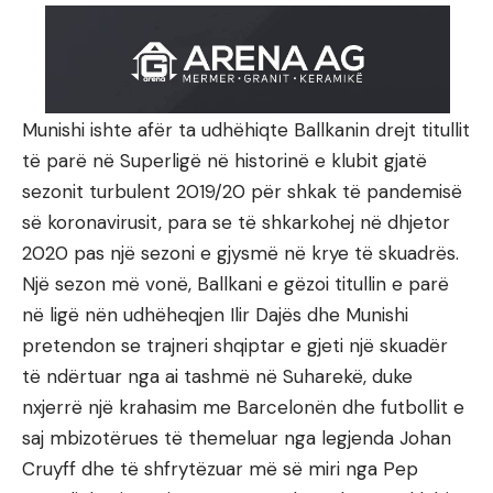
Munishi ishte afër ta udhëhiqte Ballkanin drejt titullit
të parë në Superligë në historinë e klubit gjatë
sezonit turbulent 2019/20 për shkak të pandemisë
së koronavirusit, para se të shkarkohej në dhjetor
2020 pas një sezoni e gjysmë në krye të skuadrës.
Një sezon më vonë, Ballkani e gëzoi titullin e parë
në ligë nën udhëheqjen Ilir Dajës dhe Munishi
pretendon se trajneri shqiptar e gjeti një skuadër
të ndërtuar nga ai tashmë në Suharekë, duke
nxjerrë një krahasim me Barcelonën dhe futbollit e
saj mbizotërues të themeluar nga legjenda Johan
Cruyff dhe të shfrytëzuar më së miri nga Pep