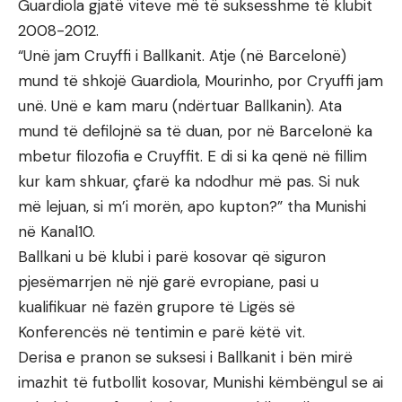
Guardiola gjatë viteve më të suksesshme të klubit
2008-2012.
“Unë jam Cruyffi i Ballkanit. Atje (në Barcelonë)
mund të shkojë Guardiola, Mourinho, por Cryuffi jam
unë. Unë e kam maru (ndërtuar Ballkanin). Ata
mund të defilojnë sa të duan, por në Barcelonë ka
mbetur filozofia e Cruyffit. E di si ka qenë në fillim
kur kam shkuar, çfarë ka ndodhur më pas. Si nuk
më lejuan, si m’i morën, apo kupton?” tha Munishi
në Kanal10.
Ballkani u bë klubi i parë kosovar që siguron
pjesëmarrjen në një garë evropiane, pasi u
kualifikuar në fazën grupore të Ligës së
Konferencës në tentimin e parë këtë vit.
Derisa e pranon se suksesi i Ballkanit i bën mirë
imazhit të futbollit kosovar, Munishi këmbëngul se ai