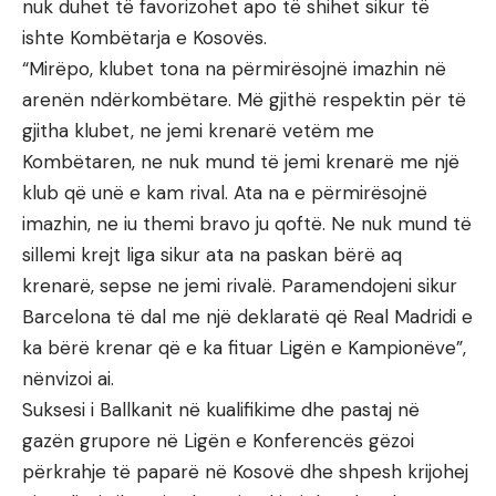
nuk duhet të favorizohet apo të shihet sikur të
ishte Kombëtarja e Kosovës.
“Mirëpo, klubet tona na përmirësojnë imazhin në
arenën ndërkombëtare. Më gjithë respektin për të
gjitha klubet, ne jemi krenarë vetëm me
Kombëtaren, ne nuk mund të jemi krenarë me një
klub që unë e kam rival. Ata na e përmirësojnë
imazhin, ne iu themi bravo ju qoftë. Ne nuk mund të
sillemi krejt liga sikur ata na paskan bërë aq
krenarë, sepse ne jemi rivalë. Paramendojeni sikur
Barcelona të dal me një deklaratë që Real Madridi e
ka bërë krenar që e ka fituar Ligën e Kampionëve”,
nënvizoi ai.
Suksesi i Ballkanit në kualifikime dhe pastaj në
gazën grupore në Ligën e Konferencës gëzoi
përkrahje të paparë në Kosovë dhe shpesh krijohej