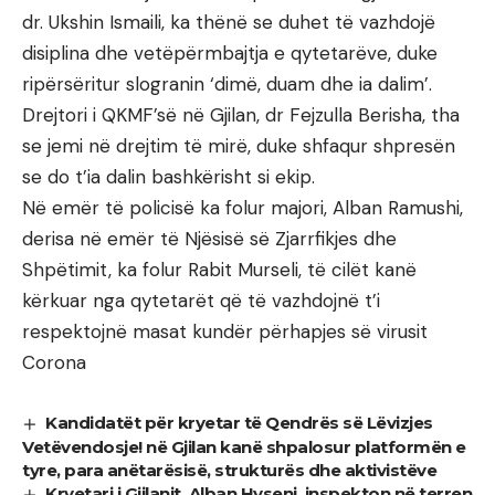
dr. Ukshin Ismaili, ka thënë se duhet të vazhdojë
disiplina dhe vetëpërmbajtja e qytetarëve, duke
ripërsëritur slogranin ‘dimë, duam dhe ia dalim’.
Drejtori i QKMF’së në Gjilan, dr Fejzulla Berisha, tha
se jemi në drejtim të mirë, duke shfaqur shpresën
se do t’ia dalin bashkërisht si ekip.
Në emër të policisë ka folur majori, Alban Ramushi,
derisa në emër të Njësisë së Zjarrfikjes dhe
Shpëtimit, ka folur Rabit Murseli, të cilët kanë
kërkuar nga qytetarët që të vazhdojnë t’i
respektojnë masat kundër përhapjes së virusit
Corona
Kandidatët për kryetar të Qendrës së Lëvizjes
Vetëvendosje! në Gjilan kanë shpalosur platformën e
tyre, para anëtarësisë, strukturës dhe aktivistëve
Kryetari i Gjilanit, Alban Hyseni, inspekton në terren