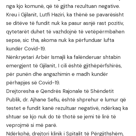
nga kjo komunë, që të gjitha rezultuan negative.
Kreu i Gjilanit, Lutfi Haziri, ka thënë se pavarësisht
se ditëve të fundit nuk ka pasur asnjë rast pozitiv,
qytetarët duhet të vazhdojnë të vetëpërmbahen
sepse, sic tha, akoma nuk ka përfunduar lufta
kundër Covid-19.
Nënkryetari Arbër Ismajli ka falënderuar shtabin
emergjent të Gjilanit, I cili është gjithëpërfshirës,
për punën dhe angazhimin e madh kundër
përhapjes së Covid-19.
Drejtoresha e Qendrës Rajonale të Shëndetit
Publik, dr. Ajhane Sefiu, është shprehur e lumur që
testet e fundit kanë rezultuar negativë, ndërkaq ka
shtuar se kjo nuk do të thotë se jemi të lirë të
veprojmë si më parë.
Ndërkohë, drejtori klinik i Spitalit të Përgjithshëm,