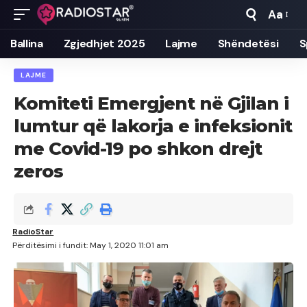
Aa
Font
Resizer
Ballina
Zgjedhjet 2025
Lajme
Shëndetësi
S
LAJME
Komiteti Emergjent në Gjilan i
lumtur që lakorja e infeksionit
me Covid-19 po shkon drejt
zeros
RadioStar
Përditësimi i fundit: May 1, 2020 11:01 am