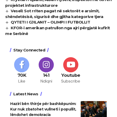
projektet infrastrukturore
Veseli: Sot rriten pagat në sektorët e arsimit,
shëndetësisë, sigurisë dhe gjitha kategorive tjera
QYTETI I GJILANIT – OLIMPI I FUTBOLLIT
KFOR-i amerikan patrullon nga ajri përgjatë kufirit
me Serbinë
Stay Connected
70K
141
Youtube
Like
Ndiqni
Subscribe
Latest News
Haziri bën thirrje për bashkëpunim:
Kur nuk zbatohet vullneti i popullit,
lëndohet demokracia