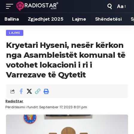
Aa
Font
Resizer
Ballina
Zgjedhjet 2025
Lajme
Shëndetësi
S
LAJME
Kryetari Hyseni, nesër kërkon
nga Asambleistët komunal të
votohet lokacioni i ri i
Varrezave të Qytetit
RadioStar
Përditësimi i fundit: September 17, 2023 8:01 pm