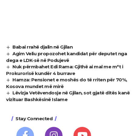
Babai rrahë djalin në Gjilan
Agim Veliu propozohet kandidat për deputet nga
dega e LDK-së në Podujevë
Nuk përmbahet Edi Rama: Gjithë ai mal me m*t i
Prokurorisë kundër 4 burrave
Hamza: Pensionet e moshës do të rriten për 70%,
Kosova mundet më mirë
Lëvizja Vetëvendosje në Gjilan, sot gjatë ditës kanë
vizituar Bashkësinë Islame
Stay Connected