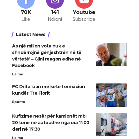
70K
141
Youtube
Like
Ndiqni
Subscribe
Latest News
As një milion vota nuk e
shndërrojnë gënjeshtrën në të
vërtetë’ – Gjini reagon edhe në
Facebook
Lajme
FC Drita luan me këtë formacion
kundër Tre Fiorit
Sports
Kufizime nesër për kamionët mbi
20 tonë në autoudhë nga ora 11:00
deri në 17:30
Lajme