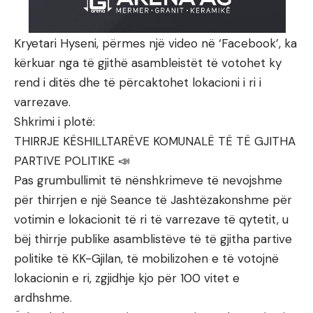
Kryetari Hyseni, përmes një video në ‘Facebook’, ka
kërkuar nga të gjithë asambleistët të votohet ky
rend i ditës dhe të përcaktohet lokacioni i ri i
varrezave.
Shkrimi i plotë:
THIRRJE KËSHILLTARËVE KOMUNALË TË TË GJITHA
PARTIVE POLITIKE 📣
Pas grumbullimit të nënshkrimeve të nevojshme
për thirrjen e një Seance të Jashtëzakonshme për
votimin e lokacionit të ri të varrezave të qytetit, u
bëj thirrje publike asamblistëve të të gjitha partive
politike të KK-Gjilan, të mobilizohen e të votojnë
lokacionin e ri, zgjidhje kjo për 100 vitet e
ardhshme.