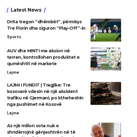
Latest News
Drita tregon “dhëmbët”, përmbys
Tre Fiorin dhe siguron “Play-Off”-in
Sports
AUV dhe MINTI me aksion në
terren, kontrollohen produktet e
qumështit në markete
Lajme
LAJMI I FUNDIT | Tragjike: Tre
kosovarë vdesin në një aksident
trafiku në Gjermani, po ktheheshin
nga pushimet në Kosovë
Lajme
As një milion vota nuk e
shndërrojnë gënjeshtrën në të