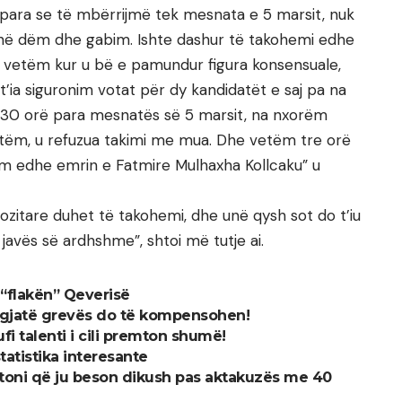
, para se të mbërrijmë tek mesnata e 5 marsit, nuk
qenë dëm dhe gabim. Ishte dashur të takohemi edhe
, vetëm kur u bë e pamundur figura konsensuale,
’ia siguronim votat për dy kandidatët e saj pa na
 30 orë para mesnatës së 5 marsit, na nxorëm
itëm, u refuzua takimi me mua. Dhe vetëm tre orë
m edhe emrin e Fatmire Mulhaxha Kollcaku” u
ozitare duhet të takohemi, dhe unë qysh sot do t’iu
 javës së ardhshme”, shtoi më tutje ai.
 “flakën” Qeverisë
 gjatë grevës do të kompensohen!
sufi talenti i cili premton shumë!
tatistika interesante
jtoni që ju beson dikush pas aktakuzës me 40