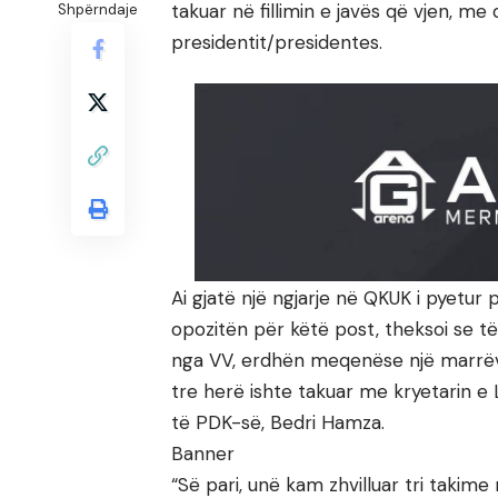
takuar në fillimin e javës që vjen, me
Shpërndaje
presidentit/presidentes.
Ai gjatë një ngjarje në QKUK i pyetur
opozitën për këtë post, theksoi se të
nga VV, erdhën meqenëse një marrëves
tre herë ishte takuar me kryetarin e
të PDK-së, Bedri Hamza.
Banner
“Së pari, unë kam zhvilluar tri taki