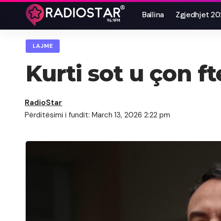
Ballina
Zgjedhjet 2
LAJME
Kurti sot u çon f
RadioStar
Përditësimi i fundit: March 13, 2026 2:22 pm