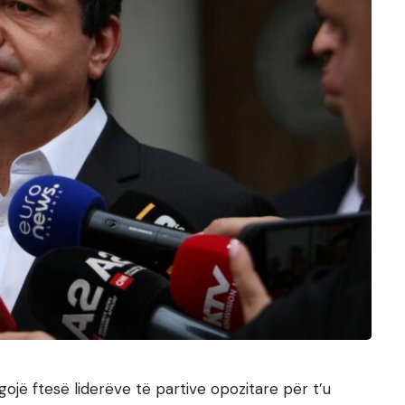
rgojë ftesë liderëve të partive opozitare për t’u