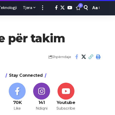
9
Aa
Teknologji
Tjera
Font
Resizer
re për takim
Shpërndaje
Stay Connected
70K
141
Youtube
Like
Ndiqni
Subscribe