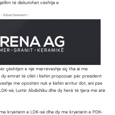
 qëllim të diskutohet cështja e
- Advertisement -
 për çështjen e një marrëveshje siç tha ai me
 dy emrat të cilët i kishin propozuar për president
hje me opozitën nuk e kishin arritur dot, ani pse
 LDK-së, Lumir Abdixhiku dhe dy herë të tjera me atë
me me kryetarin e LDK-së dhe dy me kryetarin e PDK-