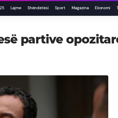
025
Lajme
Shëndetësi
Sport
Magazina
Ekonomi
tesë partive opozita