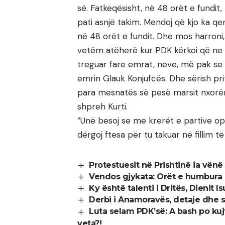
së. Fatkeqësisht, në 48 orët e fundit
pati asnjë takim. Mendoj që kjo ka 
në 48 orët e fundit. Dhe mos harroni
vetëm atëherë kur PDK kërkoi që ne t
treguar fare emrat, neve, më pak se
emrin Glauk Konjufcës. Dhe sërish pr
para mesnatës së pesë marsit nxorë
shpreh Kurti.
”Unë besoj se me krerët e partive op
dërgoj ftesa për tu takuar në fillim të
Protestuesit në Prishtinë ia vënë
Vendos gjykata: Orët e humbura
Ky është talenti i Dritës, Dienit I
Derbi i Anamoravës, detaje dhe s
Luta selam PDK’së: A bash po ku
veta?!