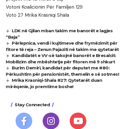
Votoni Koalicionin Për Familjen 129
Voto 27 Mrika Krasniqi Shala
LDK në Gjilan mban takim me banorët e lagjes
“Baja”
Përlepnica, vendi i kujtimeve dhe frymëzimit për
fitore të reja – Zenun Pajaziti në takim me qytetarët
Kandidatët e VV-së takojnë banorët e Bresalcit:
Mobilizim dhe mbështetje për fitoren më 9 shkurt
Burim Demiri, kandidat për deputet me #80:
Përkushtim për pensionistët, themelin e së sotmes!
Mrika Krasniqi-Shala #27: Qytetarët duan
mirëqenie, jo premtime boshe!
Stay Connected