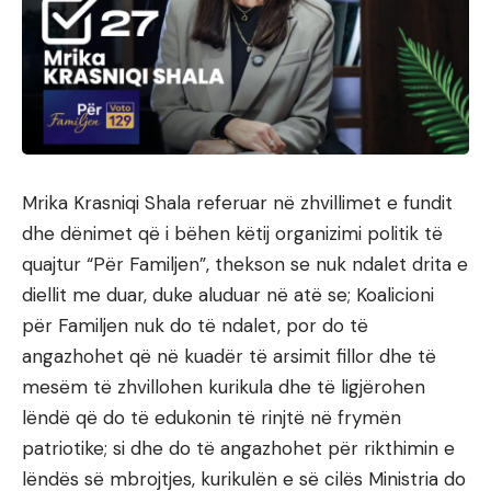
Mrika Krasniqi Shala referuar në zhvillimet e fundit
dhe dënimet që i bëhen këtij organizimi politik të
quajtur “Për Familjen”, thekson se nuk ndalet drita e
diellit me duar, duke aluduar në atë se; Koalicioni
për Familjen nuk do të ndalet, por do të
angazhohet që në kuadër të arsimit fillor dhe të
mesëm të zhvillohen kurikula dhe të ligjërohen
lëndë që do të edukonin të rinjtë në frymën
patriotike; si dhe do të angazhohet për rikthimin e
lëndës së mbrojtjes, kurikulën e së cilës Ministria do