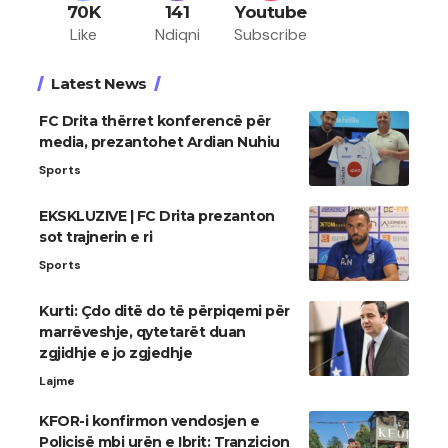
70K
141
Youtube
Like
Ndiqni
Subscribe
Latest News
FC Drita thërret konferencë për
media, prezantohet Ardian Nuhiu
Sports
EKSKLUZIVE | FC Drita prezanton
sot trajnerin e ri
Sports
Kurti: Çdo ditë do të përpiqemi për
marrëveshje, qytetarët duan
zgjidhje e jo zgjedhje
Lajme
KFOR-i konfirmon vendosjen e
Policisë mbi urën e Ibrit: Tranzicion