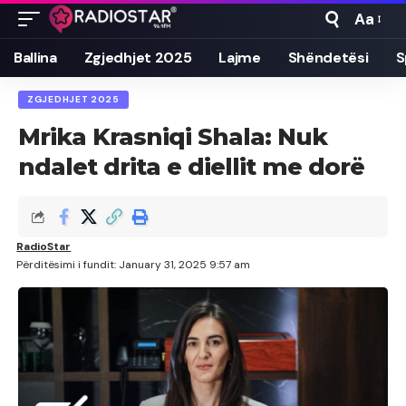
Aa
Font
Resizer
Ballina
Zgjedhjet 2025
Lajme
Shëndetësi
S
ZGJEDHJET 2025
Mrika Krasniqi Shala: Nuk
ndalet drita e diellit me dorë
RadioStar
Përditësimi i fundit: January 31, 2025 9:57 am