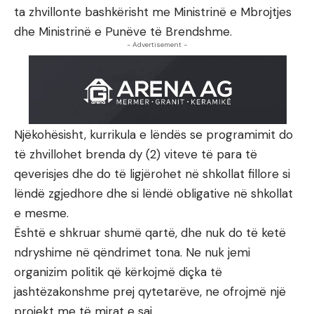
ta zhvillonte bashkërisht me Ministrinë e Mbrojtjes
dhe Ministrinë e Punëve të Brendshme.
- Advertisement -
Njëkohësisht, kurrikula e lëndës se programimit do
të zhvillohet brenda dy (2) viteve të para të
qeverisjes dhe do të ligjërohet në shkollat fillore si
lëndë zgjedhore dhe si lëndë obligative në shkollat
e mesme.
Është e shkruar shumë qartë, dhe nuk do të ketë
ndryshime në qëndrimet tona. Ne nuk jemi
organizim politik që kërkojmë diçka të
jashtëzakonshme prej qytetarëve, ne ofrojmë një
projekt me të mirat e saj.