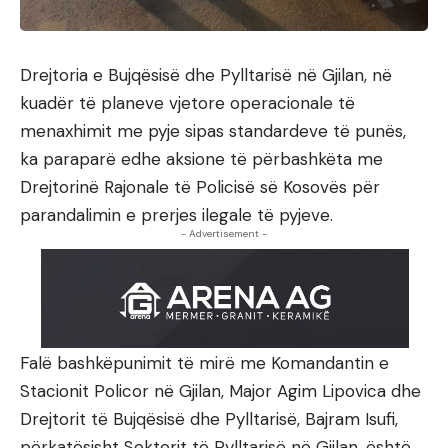
Drejtoria e Bujqësisë dhe Pylltarisë në Gjilan, në
kuadër të planeve vjetore operacionale të
menaxhimit me pyje sipas standardeve të punës,
ka paraparë edhe aksione të përbashkëta me
Drejtorinë Rajonale të Policisë së Kosovës për
parandalimin e prerjes ilegale të pyjeve.
- Advertisement -
Falë bashkëpunimit të mirë me Komandantin e
Stacionit Policor në Gjilan, Major Agim Lipovica dhe
Drejtorit të Bujqësisë dhe Pylltarisë, Bajram Isufi,
përkatësisht Sektorit të Pylltarisë në Gjilan, është