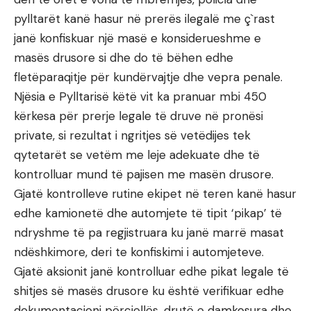
pylltarët kanë hasur në prerës ilegalë me ç`rast
janë konfiskuar një masë e konsiderueshme e
masës drusore si dhe do të bëhen edhe
fletëparaqitje për kundërvajtje dhe vepra penale.
Njësia e Pylltarisë këtë vit ka pranuar mbi 450
kërkesa për prerje legale të druve në pronësi
private, si rezultat i ngritjes së vetëdijes tek
qytetarët se vetëm me leje adekuate dhe të
kontrolluar mund të pajisen me masën drusore.
Gjatë kontrolleve rutine ekipet në teren kanë hasur
edhe kamionetë dhe automjete të tipit ‘pikap’ të
ndryshme të pa regjistruara ku janë marrë masat
ndëshkimore, deri te konfiskimi i automjeteve.
Gjatë aksionit janë kontrolluar edhe pikat legale të
shitjes së masës drusore ku është verifikuar edhe
dokumentacioni përcjellës, drutë e damkosura dhe