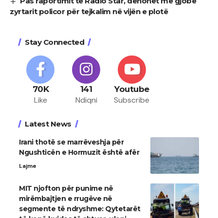
Pas raportimit të Radio Star, dënohet me gjobë
zyrtarit policor për tejkalim në vijën e plotë
Stay Connected
70K
141
Youtube
Like
Ndiqni
Subscribe
Latest News
Irani thotë se marrëveshja për
Ngushticën e Hormuzit është afër
Lajme
MIT njofton për punime në
mirëmbajtjen e rrugëve në
segmente të ndryshme: Qytetarët