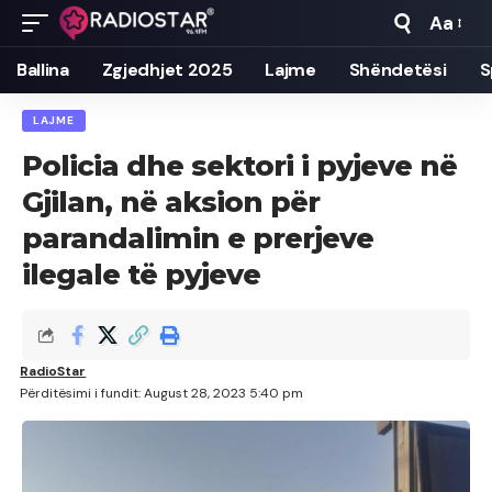
Aa
Font
Resizer
Ballina
Zgjedhjet 2025
Lajme
Shëndetësi
S
LAJME
Policia dhe sektori i pyjeve në
Gjilan, në aksion për
parandalimin e prerjeve
ilegale të pyjeve
RadioStar
Përditësimi i fundit: August 28, 2023 5:40 pm