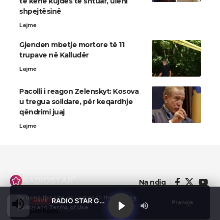
të kenë kujdes të shtuar, uleni
shpejtësinë
Lajme
Gjenden mbetje mortore të 11
trupave në Kalludër
Lajme
Pacolli i reagon Zelenskyt: Kosova
u tregua solidare, për keqardhje
qëndrimi juaj
Lajme
Na ndiq
By using this site, you agree to the
Privacy
RADIO STAR GJILAN
LIVE
Pranoje
Policy
and
Terms of Use
.
Live Radio
© 2022 - Domainterm.com - All Rights Reserved.