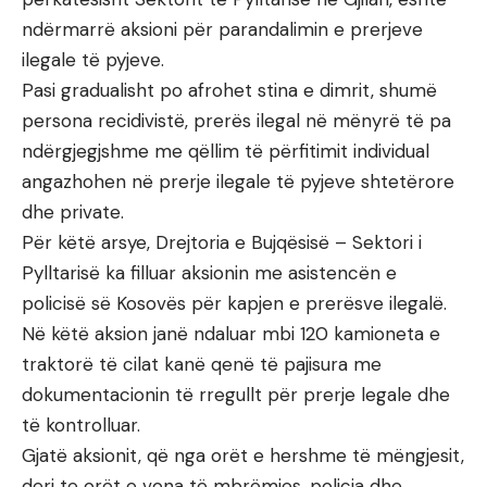
ndërmarrë aksioni për parandalimin e prerjeve
ilegale të pyjeve.
Pasi gradualisht po afrohet stina e dimrit, shumë
persona recidivistë, prerës ilegal në mënyrë të pa
ndërgjegjshme me qëllim të përfitimit individual
angazhohen në prerje ilegale të pyjeve shtetërore
dhe private.
Për këtë arsye, Drejtoria e Bujqësisë – Sektori i
Pylltarisë ka filluar aksionin me asistencën e
policisë së Kosovës për kapjen e prerësve ilegalë.
Në këtë aksion janë ndaluar mbi 120 kamioneta e
traktorë të cilat kanë qenë të pajisura me
dokumentacionin të rregullt për prerje legale dhe
të kontrolluar.
Gjatë aksionit, që nga orët e hershme të mëngjesit,
deri te orët e vona të mbrëmjes, policia dhe