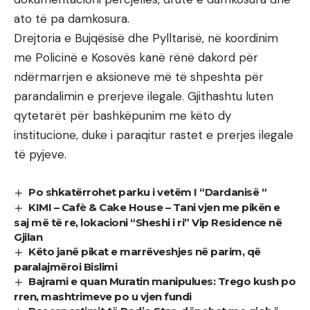
ato të pa damkosura.
Drejtoria e Bujqësisë dhe Pylltarisë, në koordinim
me Policinë e Kosovës kanë rënë dakord për
ndërmarrjen e aksioneve më të shpeshta për
parandalimin e prerjeve ilegale. Gjithashtu luten
qytetarët për bashkëpunim me këto dy
institucione, duke i paraqitur rastet e prerjes ilegale
të pyjeve.
Po shkatërrohet parku i vetëm I “Dardanisë “
KIMI – Cafè & Cake House – Tani vjen me pikën e
saj më të re, lokacioni “Sheshi i ri” Vip Residence në
Gjilan
Këto janë pikat e marrëveshjes në parim, që
paralajmëroi Bislimi
Bajrami e quan Muratin manipulues: Trego kush po
rren, mashtrimeve po u vjen fundi