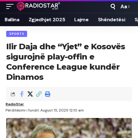
Aa
Font
Resizer
Ballina
Zgjedhjet 2025
Lajme
Shëndetësi
S
SPORTS
Ilir Daja dhe “Yjet” e Kosovës
sigurojnë play-offin e
Conference League kundër
Dinamos
RadioStar
Përditësimi i fundit: August 15, 2025 12:10 am