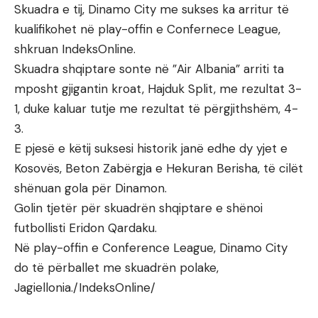
Skuadra e tij, Dinamo City me sukses ka arritur të
kualifikohet në play-offin e Confernece League,
shkruan IndeksOnline.
Skuadra shqiptare sonte në ”Air Albania” arriti ta
mposht gjigantin kroat, Hajduk Split, me rezultat 3-
1, duke kaluar tutje me rezultat të përgjithshëm, 4-
3.
E pjesë e këtij suksesi historik janë edhe dy yjet e
Kosovës, Beton Zabërgja e Hekuran Berisha, të cilët
shënuan gola për Dinamon.
Golin tjetër për skuadrën shqiptare e shënoi
futbollisti Eridon Qardaku.
Në play-offin e Conference League, Dinamo City
do të përballet me skuadrën polake,
Jagiellonia./IndeksOnline/