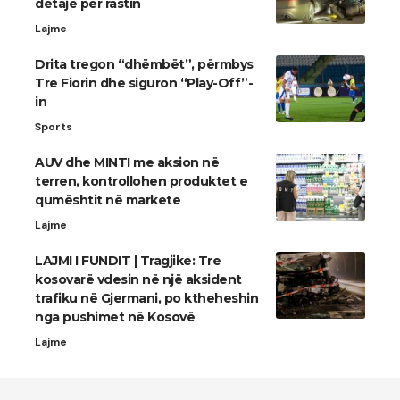
detaje për rastin
Lajme
Drita tregon “dhëmbët”, përmbys
Tre Fiorin dhe siguron “Play-Off”-
in
Sports
AUV dhe MINTI me aksion në
terren, kontrollohen produktet e
qumështit në markete
Lajme
LAJMI I FUNDIT | Tragjike: Tre
kosovarë vdesin në një aksident
trafiku në Gjermani, po ktheheshin
nga pushimet në Kosovë
Lajme