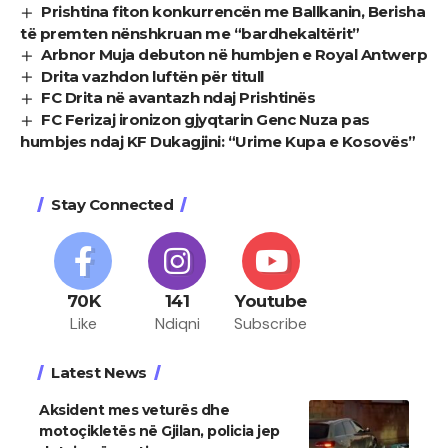
Prishtina fiton konkurrencën me Ballkanin, Berisha
të premten nënshkruan me “bardhekaltërit”
Arbnor Muja debuton në humbjen e Royal Antwerp
Drita vazhdon luftën për titull
FC Drita në avantazh ndaj Prishtinës
FC Ferizaj ironizon gjyqtarin Genc Nuza pas
humbjes ndaj KF Dukagjini: “Urime Kupa e Kosovës”
Stay Connected
70K
141
Youtube
Like
Ndiqni
Subscribe
Latest News
Aksident mes veturës dhe
motoçikletës në Gjilan, policia jep