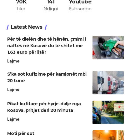
70K
141
Youtube
Like
Ndiqni
Subscribe
Latest News
Për të dielën dhe të hënën, çmimi i
naftës në Kosovë do të shitet me
1.63 euro për litër
Lajme
S’ka sot kufizime për kamionët mbi
20 tonë
Lajme
Pikat kufitare për hyrje-dalje nga
Kosova, pritjet deri 20 minuta
Lajme
Moti për sot