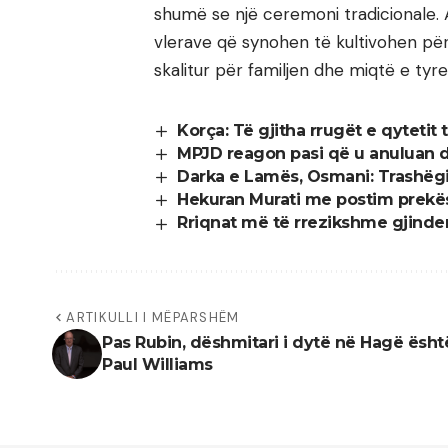
shumë se një ceremoni tradicionale. 
vlerave që synohen të kultivohen për
skalitur për familjen dhe miqtë e tyre
Korça: Të gjitha rrugët e qytetit 
MPJD reagon pasi që u anuluan d
Darka e Lamës, Osmani: Trashëgim
Hekuran Murati me postim prekës 
Rriqnat më të rrezikshme gjinden 
ARTIKULLI I MËPARSHËM
Pas Rubin, dëshmitari i dytë në Hagë ësht
Paul Williams