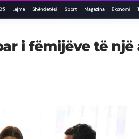
025
Lajme
Shëndetësi
Sport
Magazina
Ekonomi
r i fëmijëve të një a