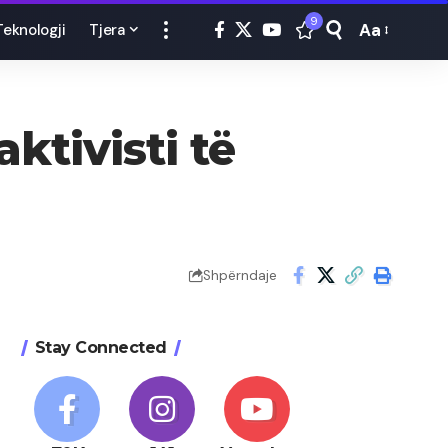
9
Aa
Teknologji
Tjera
Font
Resizer
ktivisti të
Shpërndaje
Stay Connected