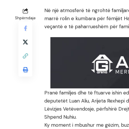
Në një atmosferë të ngrohtë familjare 
marrë rolin e kumbara për fëmijët Ha
Shpërndaje
veçantë e të paharrueshëm për familje
Pranë familjes dhe të ftuarve ishin ed
deputetët Luan Aliu, Arijeta Rexhepi d
Lëvizjes Vetëvendosje, përfshirë Drejt
Shpend Nuhiu.
Ky moment i mbushur me gëzim, buzë