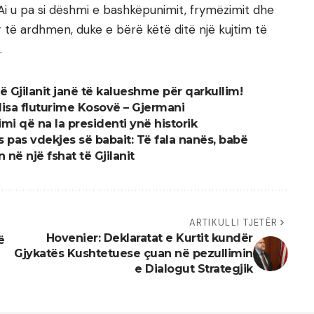
Ai u pa si dëshmi e bashkëpunimit, frymëzimit dhe
 të ardhmen, duke e bërë këtë ditë një kujtim të
.
të Gjilanit janë të kalueshme për qarkullim!
isa fluturime Kosovë – Gjermani
i që na la presidenti ynë historik
pas vdekjes së babait: Të fala nanës, babë
në një fshat të Gjilanit
ARTIKULLI TJETËR
Hovenier: Deklaratat e Kurtit kundër
ë
Gjykatës Kushtetuese çuan në pezullimin
e Dialogut Strategjik